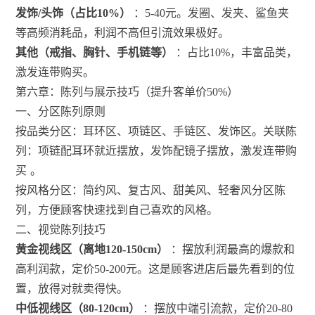
发饰/头饰（占比10%）
：5-40元。发圈、发夹、鲨鱼夹
等高频消耗品，利润不高但引流效果极好。
其他（戒指、胸针、手机链等）
：占比10%，丰富品类，
激发连带购买。
第六章：陈列与展示技巧（提升客单价50%）
一、分区陈列原则
按品类分区：耳环区、项链区、手链区、发饰区。关联陈
列：项链配耳环就近摆放，发饰配镜子摆放，激发连带购
买
。
按风格分区：简约风、复古风、甜美风、轻奢风分区陈
列，方便顾客快速找到自己喜欢的风格。
二、视觉陈列技巧
黄金视线区（离地120-150cm）
：摆放利润最高的爆款和
高利润款，定价50-200元。这是顾客进店后最先看到的位
置，放得对就卖得快。
中低视线区（80-120cm）
：摆放中端引流款，定价20-80