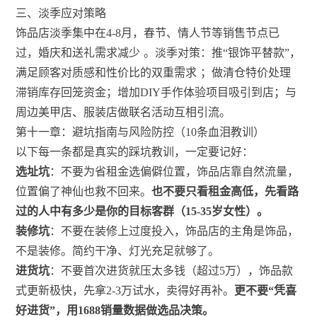
三、淡季应对策略
饰品店淡季集中在4-8月，春节、情人节等销售节点已
过，婚庆和送礼需求减少
。淡季对策：推“银饰平替款”，
满足顾客对质感和性价比的双重需求
；做清仓特价处理
滞销库存回笼资金；增加DIY手作体验项目吸引到店；与
周边美甲店、服装店做联名活动互相引流。
第十一章：避坑指南与风险防控（10条血泪教训）
以下每一条都是真实的踩坑教训，一定要记好：
选址坑
：不要为省租金选偏僻位置，饰品店靠自然流量，
位置偏了神仙也救不回来。
也不要只看租金高低，先看路
过的人中有多少是你的目标客群（15-35岁女性）。
装修坑
：不要在装修上过度投入，饰品店的主角是饰品，
不是装修。简约干净、灯光充足就够了。
进货坑
：不要首次进货就压太多钱（超过5万），饰品款
式更新极快，先拿2-3万试水，卖得好再补。
更不要“凭喜
好进货”，用1688销量数据做选品决策。