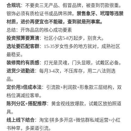
合规坑
：不要卖三无产品、假冒品牌，被查到罚款很重。
银饰必须有质检证书或品牌吊牌。
禁售象牙、玳瑁等违禁
材质，进价再便宜也不能碰，查到就是刑事案。
总结：开饰品店的核心成功要素
投资预算要算清
：社区小店5-8万起步，别贪大。
选址要匹配客群
：15-35岁女性多的地方就对，成熟社区
最稳妥。
装修简约有质感
：灯光是灵魂，门头显眼，试戴区必备。
进货少进勤进
：每月3-4次，不压库存，用二八法则选
品。
定价用3倍成本法
：引流款+利润款+形象款三层结构，双
档位满减拉客单。
陈列分区+搭配推荐
：黄金视线放爆款，试戴区放拍照道
具。
线上线下结合
：淘宝/拼多多开店+微信群私域运营+小红
书种草，多渠道引流。