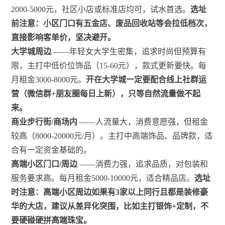
2000-5000元，社区小店或标准店均可，试水首选。
选址
前注意：小区门口有五金店、废品回收站等会拉低档次，
直接影响客单价，坚决避开。
大学城周边
——年轻女大学生密集，追求时尚但预算有
限，主打中低价位饰品（15-60元），款式更新要快。每
月租金3000-8000元。
开在大学城一定要配合线上社群运
营（微信群+朋友圈每日上新），只等自然流量做不起
来。
商业步行街/商场内
——人流量大，消费意愿强，但租金
较高（8000-20000元/月）。主打中高端饰品、品牌款，适
合有一定资金基础的。
高端小区门口/周边
——消费力强，追求品质，对包装和
服务要求高。每月租金5000-10000元，适合精品店。
选址
时注意：高端小区周边如果有3家以上同行且都是装修豪
华的大店，建议从差异化突围，比如主打银饰+定制，不
要硬碰硬拼高端珠宝。