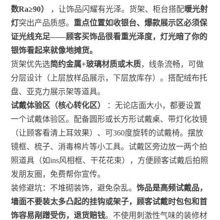
数Ra≥90）
，让饰品闪耀有光泽。货架、柜台搭配
暖光射
灯
突出产品质感。
重点位置如收银台、爆款展示区必须保
证光线充足——顾客买饰品很看重光泽度，灯光暗了你的
银饰看起来就像地摊货。
货架优先选
简约金属+玻璃材质或木质
，线条流畅，可做
分层设计（上层放样品展示，下层放库存）。搭配绒布托
盘、亚克力展示架等道具。
试戴体验区（核心转化区）
：无论店面大小，都要设置
一个试戴体验区。配备圆形或长方形试戴桌、带灯化妆镜
（让顾客看清上耳效果）、可360度旋转的试戴椅。摆放
镜框、梳子、消毒棉片等小工具。试戴区旁边放一两个拍
照道具（如ins风相框、干花花束），方便顾客试戴后拍照
发朋友圈，免费帮你宣传。
装修避坑：不堆砌装饰，避免杂乱。
饰品是高频试戴品，
墙面不要装太多凸起的挂钩或架子，顾客试戴时包包和首
饰容易剐蹭受伤，退货赔钱
。不使用刺激性气味的装修材