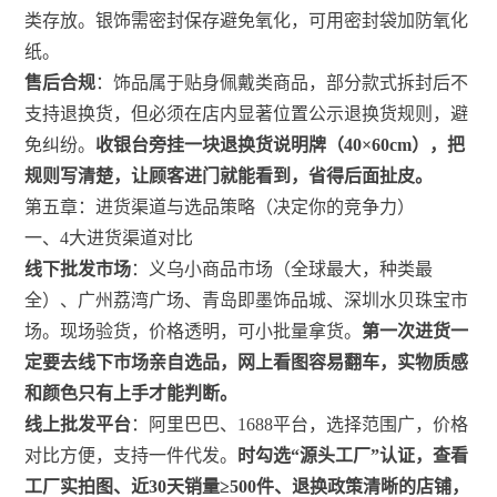
类存放。银饰需密封保存避免氧化，可用密封袋加防氧化
纸。
售后合规
：饰品属于贴身佩戴类商品，部分款式拆封后不
支持退换货，但必须在店内显著位置公示退换货规则，避
免纠纷。
收银台旁挂一块退换货说明牌（40×60cm），把
规则写清楚，让顾客进门就能看到，省得后面扯皮。
第五章：进货渠道与选品策略（决定你的竞争力）
一、4大进货渠道对比
线下批发市场
：义乌小商品市场（全球最大，种类最
全）、广州荔湾广场、青岛即墨饰品城、深圳水贝珠宝市
场。现场验货，价格透明，可小批量拿货。
第一次进货一
定要去线下市场亲自选品，网上看图容易翻车，实物质感
和颜色只有上手才能判断。
线上批发平台
：阿里巴巴、1688平台，选择范围广，价格
对比方便，支持一件代发。
时勾选“源头工厂”认证，查看
工厂实拍图、近30天销量≥500件、退换政策清晰的店铺，