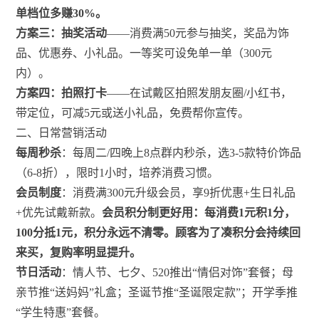
单档位多赚30%。
方案三：抽奖活动
——消费满50元参与抽奖，奖品为饰
品、优惠券、小礼品。一等奖可设免单一单（300元
内）。
方案四：拍照打卡
——在试戴区拍照发朋友圈/小红书，
带定位，可减5元或送小礼品，免费帮你宣传。
二、日常营销活动
每周秒杀
：每周二/四晚上8点群内秒杀，选3-5款特价饰品
（6-8折），限时1小时，培养消费习惯。
会员制度
：消费满300元升级会员，享9折优惠+生日礼品
+优先试戴新款。
会员积分制更好用：每消费1元积1分，
100分抵1元，积分永远不清零。顾客为了凑积分会持续回
来买，复购率明显提升。
节日活动
：情人节、七夕、520推出“情侣对饰”套餐；母
亲节推“送妈妈”礼盒；圣诞节推“圣诞限定款”；开学季推
“学生特惠”套餐。