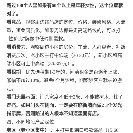
路过100个人里如果有60个以上是年轻女性，这个位置就
对了。
看竞品
：观察周边饰品店的定位、价格、装修风格、人流
量，避免同质化。如果周边都是走高端路线的，可以打
“性价比”牌做中低端刚需款。
看消费力
：观察周边小区的房价、车流、人群穿着，判断
消费层次。老小区主打中低端（30-80元），新小区和高
端小区可上中高端（80-300元）。
看租期
：优先选租期1-3年的，问清租金是否逐年上涨、
涨幅不超过10%。避免6个月短租，刚积累客户就被迫搬
走。
看门头展示面
：门头宽度不低于2米，不能被树木、柱子
遮挡。
如果门头在侧面，一定要在临街墙面做2-3个发光
指示牌，否则路过的人根本不知道里面有店。
四、不同地段产品定位
老区（老小区集中）
：主打中低端口粮款饰品（15-60