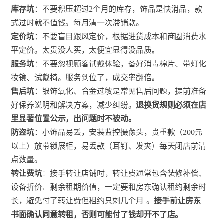
库存坑
：不要积压超过2个月的库存，饰品是快消品，款
式过时就不值钱。每月清一次滞销款。
定价坑
：不要盲目跟风定价，根据进货成本和商圈消费水
平定价。太贵没人买，太便宜显得没品质。
服务坑
：不要忽视顾客试戴体验，备好消毒棉片、带灯化
妆镜、试戴椅。服务到位了，成交率翻倍。
售后坑
：银饰氧化、合金过敏是常见售后问题，提前准备
好保养说明和解决方案，减少纠纷。
退换货规则必须在店
里显著位置公示，出问题时不被动。
防盗坑
：小饰品易丢，安装监控摄像头，贵重款（200元
以上）放带锁展柜，易丢款（耳钉、发夹）每天闭店前清
点数量。
转让费坑
：接手转让店铺时，转让费通常包含装修补偿、
设备折价、剩余租期价值，一定要和房东确认租约剩余时
长，避免付了转让费但租约只剩几个月
。
接手前让房东
书面确认同意转租，否则可能付了钱却开不了店。