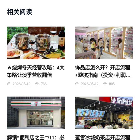
相关阅读
🔥烧烤冬天经营攻略：4大
饰品店怎么开？开店流程
策略让淡季营收翻倍
+避坑指南（投资+利润
+选址+进货）
2026-05-12
786
2026-05-12
805
解锁“便利店之王”711：必
蜜雪冰城奶茶店开店流程