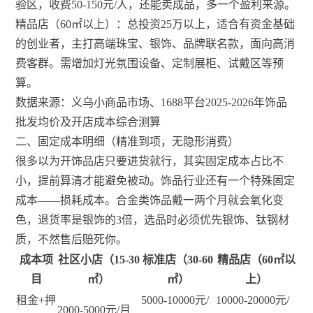
验区，收费50-150元/人，还能卖成品，多一个盈利来源。
精品店（60㎡以上）：总投资25万以上，适合有资金基础
的创业者，主打高端珠宝、银饰、品牌联名款，面向高消
费客群。需增加灯光氛围设备、定制展柜、试戴区等预
算。
数据来源：义乌小商品市场、1688平台2025-2026年饰品
批发均价及开店成本综合测算
二、固定成本明细（精准到项，无隐形消费）
很多以为开饰品店只要进货就行，其实固定成本占比不
小，提前算清才能避免被动。饰品行业还有一个特殊固定
成本——损耗成本。合金类饰品戴一两个月就会氧化变
色，退货率是银饰的3倍，选品时必须优先银饰、钛钢材
质，不然售后赔死你。
成本项
社区小店（15-30
标准店（30-60
精品店（60㎡以
目
㎡）
㎡）
上）
租金+押
5000-10000元/
10000-20000元/
2000-5000元/月