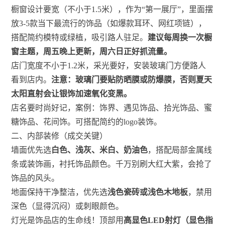
橱窗设计要宽（不小于1.5米），作为“第一展厅”，里面摆
放3-5款当下最流行的饰品（如爆款耳环、网红项链），
搭配简约模特或绿植，吸引路人驻足。
建议每周换一次橱
窗主题，周五晚上更新，周六日正好抓流量。
店门宽度不小于1.2米，采光要好，安装玻璃门方便路人
看到店内。
注意：玻璃门要贴防晒膜或防爆膜，否则夏天
太阳直射会让银饰加速氧化变黑。
店名要时尚好记，案例：饰界、遇见饰品、拾光饰品、蜜
糖饰品、花间饰。可搭配简约的logo装饰。
二、内部装修（成交关键）
墙面优先选
白色、浅灰、米白、奶油色
，搭配局部金属线
条或装饰画，衬托饰品颜色。千万别刷大红大紫，会抢了
饰品的风头。
地面保持干净整洁，优先选
浅色瓷砖或浅色木地板
，禁用
深色（显得沉闷）或刺眼颜色。
灯光是饰品店的生命线！顶部用
高显色LED射灯（显色指