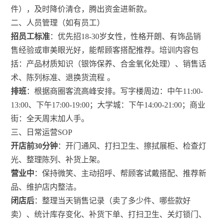
件），及时降价清仓，腾出资金进新款。
二、人员管理（如有员工）
招员工标准
：优先招18-30岁女性，性格开朗、有饰品销
售经验或审美眼光好，能帮顾客搭配推荐。培训内容包
括：产品材质知识（银饰保养、合金氧化处理）、销售话
术、陈列标准、退换货流程
。
排班
：根据商圈客流高峰安排。写字楼周边：中午11:00-
13:00、下午17:00-19:00；大学城：下午14:00-21:00；商业
街：全天周末加人手。
三、日常运营SOP
开店前30分钟
：开门通风、打扫卫生、擦拭展柜、检查灯
光、整理陈列、补货上架。
营业中
：保持微笑、主动招呼、帮顾客试戴搭配、推荐新
品、维护店内整洁。
闭店后
：整理当天销售记录（卖了多少件、哪些款好
卖）、统计库存变化、补货下单、打扫卫生、关灯锁门、