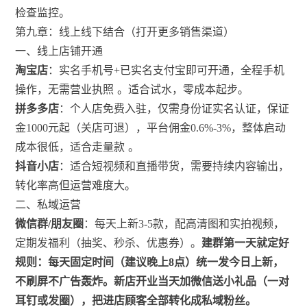
检查监控。
第九章：线上线下结合（打开更多销售渠道）
一、线上店铺开通
淘宝店
：实名手机号+已实名支付宝即可开通，全程手机
操作，无需营业执照
。适合试水，零成本起步。
拼多多店
：个人店免费入驻，仅需身份证实名认证，保证
金1000元起（关店可退），平台佣金0.6%-3%，整体启动
成本很低，适合走量款
。
抖音小店
：适合短视频和直播带货，需要持续内容输出，
转化率高但运营难度大。
二、私域运营
微信群/朋友圈
：每天上新3-5款，配高清图和实拍视频，
定期发福利（抽奖、秒杀、优惠券）。
建群第一天就定好
规则：每天固定时间（建议晚上8点）统一发今日上新，
不刷屏不广告轰炸。新店开业当天加微信送小礼品（一对
耳钉或发圈），把进店顾客全部转化成私域粉丝。