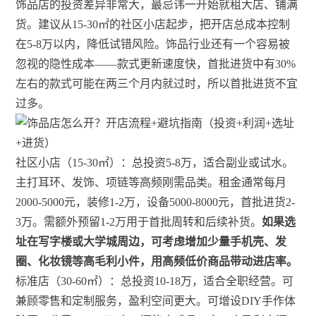
饰品店的投资差异非常大，最忌讳一开始就租大店、铺满
货。建议从15-30㎡的社区小店起步，把开店总成本控制
在5-8万以内，降低试错风险。饰品行业还有一个容易被
忽视的隐性成本——款式更新速度快，首批进货中有30%
左右的款式可能在两三个月内就过时，所以首批进货不宜
过多。
社区小店（15-30㎡）：总投资5-8万，适合副业或试水。
主打耳环、发饰、项链等高频刚需品类。租金通常每月
2000-5000元，装修1-2万，设备5000-8000元，首批进货2-
3万。需额外预留1-2万用于首批周转和后续补货。
如果选
址在写字楼或大学城周边，可考虑增加少量手机壳、发
圈、化妆镜等高毛利小件，用高频低价商品带动进店率。
标准店（30-60㎡）：总投资10-18万，适合全职经营。可
兼顾零售和定制服务，盈利空间更大。可增设DIY手作体