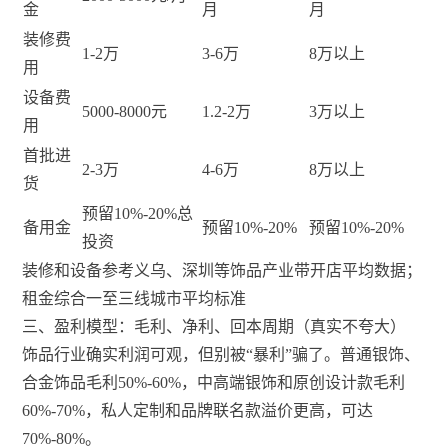
金
月
月
装修费
1-2万
3-6万
8万以上
用
设备费
5000-8000元
1.2-2万
3万以上
用
首批进
2-3万
4-6万
8万以上
货
预留10%-20%总
备用金
预留10%-20%
预留10%-20%
投资
装修和设备参考义乌、深圳等饰品产业带开店平均数据；
租金综合一至三线城市平均标准
三、盈利模型：毛利、净利、回本周期（真实不夸大）
饰品行业确实利润可观，但别被“暴利”骗了。普通银饰、
合金饰品毛利50%-60%，中高端银饰和原创设计款毛利
60%-70%，私人定制和品牌联名款溢价更高，可达
70%-80%。