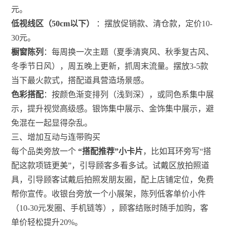
元。
低视线区（50cm以下）
：摆放促销款、清仓款，定价10-
30元。
橱窗陈列
：每周换一次主题（夏季清爽风、秋季复古风、
冬季节日风），周五晚上更新，抓周末流量。摆放3-5款
当下最火款式，搭配道具营造场景感。
色彩搭配
：按颜色渐变排列（浅到深），或同色系集中展
示，提升视觉高级感。银饰集中展示、金饰集中展示，避
免混在一起显得杂乱。
三、增加互动与连带购买
每个品类旁放一个
“搭配推荐”小卡片
，比如耳环旁写“搭
配这款项链更美”，引导顾客多看多试。试戴区放拍照道
具，引导顾客试戴后拍照发朋友圈，配上店铺定位，免费
帮你宣传。收银台旁放一个小展架，陈列低客单价小件
（10-30元发圈、手机链等），顾客结账时随手加购，客
单价轻松提升20%。