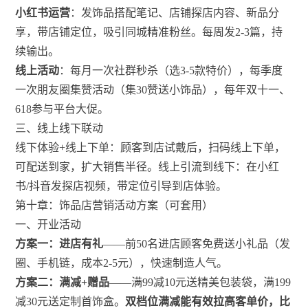
小红书运营
：发饰品搭配笔记、店铺探店内容、新品分
享，带店铺定位，吸引同城精准粉丝。每周发2-3篇，持
续输出。
线上活动
：每月一次社群秒杀（选3-5款特价），每季度
一次朋友圈集赞活动（集30赞送小饰品），每年双十一、
618参与平台大促。
三、线上线下联动
线下体验+线上下单：顾客到店试戴后，扫码线上下单，
可配送到家，扩大销售半径。线上引流到线下：在小红
书/抖音发探店视频，带定位引导到店体验。
第十章：饰品店营销活动方案（可套用）
一、开业活动
方案一：进店有礼
——前50名进店顾客免费送小礼品（发
圈、手机链，成本2-5元），快速制造人气。
方案二：满减+赠品
——满99减10元送精美包装袋，满199
减30元送定制首饰盒。
双档位满减能有效拉高客单价，比