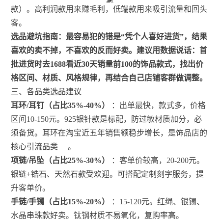
款）。高利润款用来赚毛利，低端款用来吸引流量和回头
客。
选品避坑指南：最容易犯的错是“凭个人喜好进货”，结果
喜欢的卖不掉，不喜欢的反而好卖。建议用数据说话：首
批进货时去1688看近30天销量前100的饰品款式，找出价
格区间、材质、风格规律，再结合自己店铺客群做调整。
三、各品类选品建议
耳环/耳钉（占比35%-40%）
：出单最快，款式多，价格
区间10-150元。925银针款是标配，防过敏材质加分，必
须备货。耳环在淘宝近五年销售额稳步增长，是饰品店的
核心引流品类
。
项链/吊坠（占比25%-30%）
：客单价较高，20-200元。
银链+锆石、天然石款受欢迎。可搭配定制刻字服务，提
升客单价。
手链/手镯（占比15%-20%）
：15-120元。红绳、银镯、
水晶串珠款好卖。钛钢材质不易氧化，复购率高。