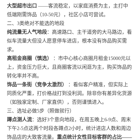
大型超市出口
——客流稳定，以家庭消费为主，主打中
低端刚需饰品（10-50元），社区小店可尝试。
二、3类绝对不能选的地段
纯流量无人气地段
：高速路口、主干道旁的大马路边，看
似车流量大但没人愿意停车进店，根本没有饰品购买需
求。
高租金商圈（慎选）
：市中心核心商圈月租金15000元以
上，资金压力巨大，且商圈客流以闲逛为主，购买饰品的
转化率并不高。
饰品一条街（竞争太激烈）
：看似客户精准，但实际上
同质化严重，打价格战打到没利润。除非你有差异化货源
（如独家定制、厂家直供），否则谨慎进入。
三、选址必做5步（照做就行）
蹲点测人流
：选好3个意向地段，在周五晚上6-9点、周末
下午2-5点这两个时段各蹲点2小时，统计进店人数和周边
饰品店的大致客流量。
重点统计女性目标客群的占比——