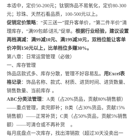
本适中，定价50-200元；钛钢饰品不易氧化，定价80-300
元；珍珠、天然石看品质，100-500元以上。
促销定价策略
：“买三送一”提升客单价，“第二件半价”清
理库存，“满99包邮/送礼”促单。
根据行业经验，建议设置
两档满减：满99减10元、满199减30元，双档位能让客单
价冲到150元以上，比单档位多赚30%。
第八章：日常运营管理（必做）
一、库存管理
饰品店款式多、库存分散，管理不好容易乱。
用Excel表
格记录
：饰品名称、款式、材质、进货时间、进货数量、
销售数量、当前库存
。
ABC分类法管理
：A类（占20%货品，贡献80%销售额）
——重点管理，卖完即补；B类（占30%货品，贡献15%
销售额）——正常补货；C类（占50%货品，贡献5%销售
额）——可清仓或不再补货
。
每月底盘点一次库存，找出滞销款（超过30天没卖出一