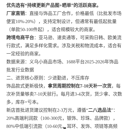
优先选有“持续更新产品图+晒单”的活跃商家。
厂家直销
：直接与饰品工厂合作，价格最低（比批发市场
便宜10%-20%），支持定制设计，但通常有最低起批量
（单款50-100件起），适合规模较大的商家。
跨境电商平台
：亚马逊、速卖通等，可采购日韩、欧美流
行款式，满足多样化需求。涉及关税和物流成本，适合有
一定经验的商家。
数据来源：义乌小商品市场、1688平台2025-2026年饰品
批发行业数据
二、进货核心原则：少进勤进，不压库存
饰品款式更新极快，
拿货周期控制在7-10天补一次货
，每
次补货量够卖7-10天就行。每月进3-4次货，货少拿、次数
多，库存=亏本。
新店首批进货建议控制在2-3万元，遵循“
二八选品法
”：
20%高端利润款（100-300元，银饰、珍珠、品牌款），
80%中低端引流款（10-60元，耳环、发饰、项链等高频
21
7