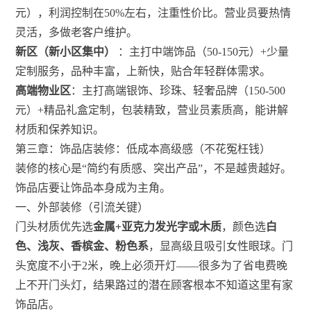
元），利润控制在50%左右，注重性价比。营业员要热情
灵活，多做老客户维护。
新区（新小区集中）
：主打中端饰品（50-150元）+少量
定制服务，品种丰富，上新快，贴合年轻群体需求。
高端物业区
：主打高端银饰、珍珠、轻奢品牌（150-500
元）+精品礼盒定制，包装精致，营业员素质高，能讲解
材质和保养知识。
第三章：饰品店装修：低成本高级感（不花冤枉钱）
装修的核心是“简约有质感、突出产品”，不是越贵越好。
饰品店要让饰品本身成为主角。
一、外部装修（引流关键）
门头材质优先选
金属+亚克力发光字或木质
，颜色选
白
色、浅灰、香槟金、粉色系
，显高级且吸引女性眼球。门
头宽度不小于2米，晚上必须开灯——很多为了省电费晚
上不开门头灯，结果路过的潜在顾客根本不知道这里有家
饰品店。