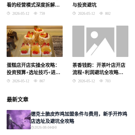
看的经营模式深度拆解与
与投资避坑
加盟避坑实战指南
2026-05-12
759
2026-05-12
802
蛋糕店开店实操全攻略：
茶香钱韵：开茶叶店开店
投资预算+选址技巧+进货
流程+利润避坑全攻略
渠道+避坑指南
（2026实战版）
2026-05-12
867
2026-05-12
703
最新文章
德克士脆皮炸鸡加盟条件与费用，新手开炸鸡
店选址及避坑全攻略
2026-08-04
0