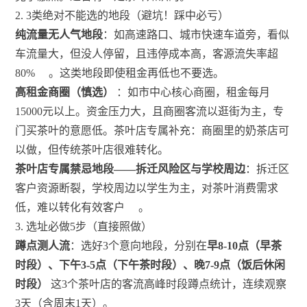
2. 3类绝对不能选的地段（避坑！踩中必亏）
纯流量无人气地段
：如高速路口、城市快速车道旁，看似
车流量大，但没人停留，且违停成本高，客源流失率超
80%
。这类地段即使租金再低也不要选。
高租金商圈（慎选）
：如市中心核心商圈，租金每月
15000元以上。资金压力大，且商圈客流以逛街为主，专
门买茶叶的意愿低。茶叶店专属补充：商圈里的奶茶店可
以做，但传统茶叶店很难转化。
茶叶店专属禁忌地段——拆迁风险区与学校周边
：拆迁区
客户资源断裂，学校周边以学生为主，对茶叶消费需求
低，难以转化有效客户
。
3. 选址必做5步（直接照做）
蹲点测人流
：选好3个意向地段，分别在
早8-10点（早茶
时段）、下午3-5点（下午茶时段）、晚7-9点（饭后休闲
时段）
这3个茶叶店的客流高峰时段蹲点统计，连续观察
3天（含周末1天）。