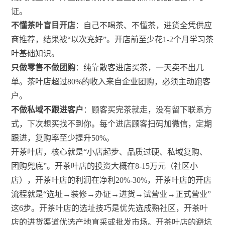
证。
不懂茶叶盲目开店
：自己不喝茶、不懂茶，进货全凭供应
商推荐，结果被“以次充好”。开店前至少花1-2个月学习茶
叶基础知识。
只做零售不做团购
：纯靠散客进店买茶，一天卖不出几
单。茶叶店超过80%的收入来自企业团购，必须主动跑客
户。
不做私域不跟进客户
：顾客买完茶就走，没有留下联系方
式，下次想买找不到你。每个进店顾客扫码加微信，定期
跟进，复购率至少提升50%。
开茶叶店，核心就是“小店起步、品质过硬、私域复购、
团购兜底”。开茶叶店的投资大概在8-15万元（社区小
店），开茶叶店的利润在净利20%-30%，开茶叶店的开店
流程就是“选址→装修→办证→进货→试营业→正式营业”
这6步。开茶叶店的选址技巧是优先选成熟社区，开茶叶
店的进货渠道优选产地直采或批发市场。开茶叶店的避坑