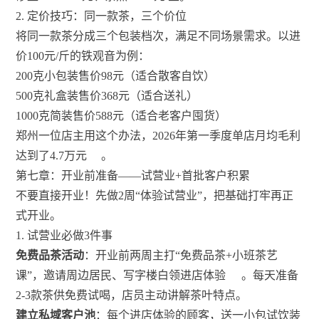
2. 定价技巧：同一款茶，三个价位
将同一款茶分成三个包装档次，满足不同场景需求。以进
价100元/斤的铁观音为例：
200克小包装售价98元（适合散客自饮）
500克礼盒装售价368元（适合送礼）
1000克简装售价588元（适合老客户囤货）
郑州一位店主用这个办法，2026年第一季度单店月均毛利
达到了4.7万元
。
第七章：开业前准备——试营业+首批客户积累
不要直接开业！先做2周“体验试营业”，把基础打牢再正
式开业。
1. 试营业必做3件事
免费品茶活动
：开业前两周主打“免费品茶+小班茶艺
课”，邀请周边居民、写字楼白领进店体验
。每天准备
2-3款茶供免费试喝，店员主动讲解茶叶特点。
建立私域客户池
：每个进店体验的顾客，送一小包试饮装