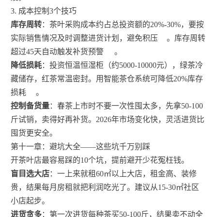
3. 成本控制3个技巧
库存周转
：茶叶采购成本约占总投资额的20%-30%，要按
实际销售情况及时调整进货计划，避免积压
。库存周转
超过45天自动触发补货预警
。
降低损耗
：投资恒温恒湿柜（约5000-10000元），绿茶冷
藏储存，红茶常温密封。用智能茶仓系统可降低20%库存
损耗
。
控制备货量
：春茶上市时不要一次性囤太多，先拿50-100
斤试销，卖得好再补货。2026年市场变化快，灵活进货比
囤货更安全。
第十一章：避坑大全——这些坑千万别踩
开茶叶店最容易踩的10个坑，提前避开少花冤枉钱。
盲目选大店
：一上来就租60㎡以上大店，租金高、装修
贵，结果每月房租就把利润吃光了。建议从15-30㎡社区
小店起步。
进货贪多
：第一次进货每种茶买50-100斤，结果卖不动全