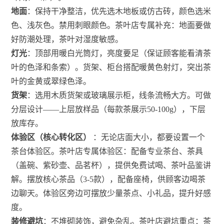
地面
：保持干净整洁，优先选木地板或仿古砖，颜色选米
色、浅灰色。禁用刺眼颜色。茶叶店专属补充：地面要做
好防潮处理，茶叶对湿度敏感。
灯光
：顶部用暖白光筒灯，亮度要足（保证顾客能看清茶
叶的色泽和条索）。货架、柜台搭配暖黄色射灯，突出茶
叶的金黄或翠绿色泽。
货架
：选用木质货架或玻璃展示柜，线条流畅大方。可做
分层设计——上层放样品（每款茶展示50-100g），下层
放库存。
体验区（核心转化区）
：无论店面大小，都要设置一个
茶台体验区。茶叶店专属体验区：配备专业茶台、茶具
（盖碗、紫砂壶、品茗杯），提供免费试喝、茶叶品鉴讲
解。摆放核心茶品（3-5款），配备座椅，供顾客边喝茶
边聊天。体验区旁边可摆放少量茶点、小礼品，提升好感
度。
装修避坑
：不堆砌装饰，避免杂乱。茶叶店避坑重点：茶