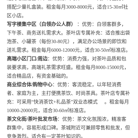
搭配少量礼盒装。租金每月3000-8000元，适合15-30㎡社
区小店。
写字楼集中区（白领办公人群）
：优势：白领客群多，
下午茶、商务送礼需求大。茶叶店专属补充：适合推出袋
泡茶、小罐茶（每份30-80元），满足办公场景的即饮和
送礼需求。租金每月6000-12000元，适合30-50㎡标准店。
高端小区门口/周边
：优势：消费力强，对茶叶品质和包
装要求高，高端礼茶需求旺盛。租金每月8000-15000元，
适合精品店，有资金基础的。
商业综合体/购物中心
：优势：客流稳定，以年轻消费
者、家庭为主，主打便携茶饮、时尚茶具。茶叶店专属补
充：可采用“快消茶饮+礼品茶”双业态模式
。租金每月
10000-20000元，适合30-60㎡标准店。
茶文化街/茶叶批发市场
：优势：茶文化氛围浓，精准客
群集中，容易形成口碑。茶城附近可兼顾零售和批发，但
竞争激烈。适合有一定茶叶知识的。