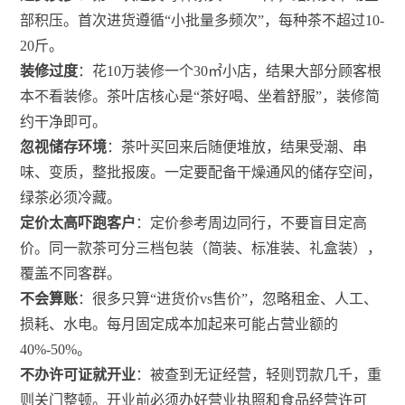
部积压。首次进货遵循“小批量多频次”，每种茶不超过10-
20斤。
装修过度
：花10万装修一个30㎡小店，结果大部分顾客根
本不看装修。茶叶店核心是“茶好喝、坐着舒服”，装修简
约干净即可。
忽视储存环境
：茶叶买回来后随便堆放，结果受潮、串
味、变质，整批报废。一定要配备干燥通风的储存空间，
绿茶必须冷藏。
定价太高吓跑客户
：定价参考周边同行，不要盲目定高
价。同一款茶可分三档包装（简装、标准装、礼盒装），
覆盖不同客群。
不会算账
：很多只算“进货价vs售价”，忽略租金、人工、
损耗、水电。每月固定成本加起来可能占营业额的
40%-50%。
不办许可证就开业
：被查到无证经营，轻则罚款几千，重
则关门整顿。开业前必须办好营业执照和食品经营许可