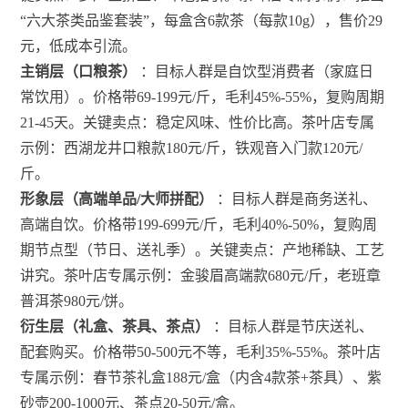
“六大茶类品鉴套装”，每盒含6款茶（每款10g），售价29
元，低成本引流。
主销层（口粮茶）
：目标人群是自饮型消费者（家庭日
常饮用）。价格带69-199元/斤，毛利45%-55%，复购周期
21-45天。关键卖点：稳定风味、性价比高。茶叶店专属
示例：西湖龙井口粮款180元/斤，铁观音入门款120元/
斤。
形象层（高端单品/大师拼配）
：目标人群是商务送礼、
高端自饮。价格带199-699元/斤，毛利40%-50%，复购周
期节点型（节日、送礼季）。关键卖点：产地稀缺、工艺
讲究。茶叶店专属示例：金骏眉高端款680元/斤，老班章
普洱茶980元/饼。
衍生层（礼盒、茶具、茶点）
：目标人群是节庆送礼、
配套购买。价格带50-500元不等，毛利35%-55%。茶叶店
专属示例：春节茶礼盒188元/盒（内含4款茶+茶具）、紫
砂壶200-1000元、茶点20-50元/盒。