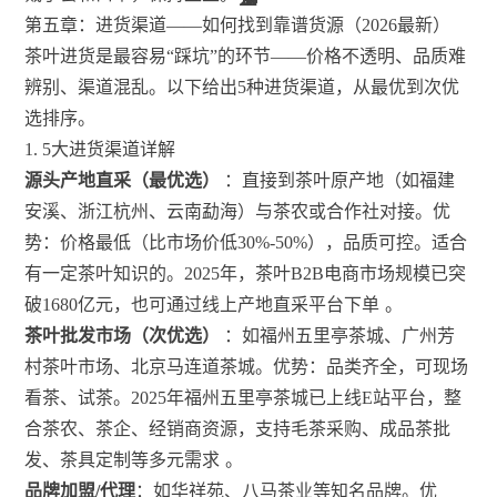
第五章：进货渠道——如何找到靠谱货源（2026最新）
茶叶进货是最容易“踩坑”的环节——价格不透明、品质难
辨别、渠道混乱。以下给出5种进货渠道，从最优到次优
选排序。
1. 5大进货渠道详解
源头产地直采（最优选）
：直接到茶叶原产地（如福建
安溪、浙江杭州、云南勐海）与茶农或合作社对接。优
势：价格最低（比市场价低30%-50%），品质可控。适合
有一定茶叶知识的。2025年，茶叶B2B电商市场规模已突
破1680亿元，也可通过线上产地直采平台下单
。
茶叶批发市场（次优选）
：如福州五里亭茶城、广州芳
村茶叶市场、北京马连道茶城。优势：品类齐全，可现场
看茶、试茶。2025年福州五里亭茶城已上线E站平台，整
合茶农、茶企、经销商资源，支持毛茶采购、成品茶批
发、茶具定制等多元需求
。
品牌加盟/代理
：如华祥苑、八马茶业等知名品牌。优