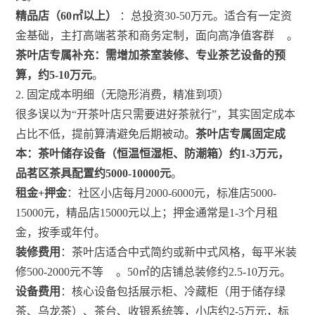
精品店（60㎡以上）
：总投资30-50万元。适合有一定资
金基础，主打高端茗茶和商务定制，面向高净值客群
。
茶叶店专属补充：需增加茶室装修、专业茶艺设备的预
算，约5-10万元
。
2. 固定成本明细（无隐形消费，精准到项）
很多误以为“开茶叶店只需要进好茶就行”，其实固定成本
占比不低，提前算清避免后期被动。
茶叶店专属固定成
本：茶叶储存设备（恒温恒湿柜、防潮箱）约1-3万元，
品茗区茶具配置约5000-10000元
。
租金+押金
：社区小店每月2000-6000元，标准店5000-
15000元，精品店15000元以上；押金通常是1-3个月租
金，按季或年付。
装修费用
：茶叶店适合中式简约或新中式风格，每平米装
修500-2000元不等
。50㎡的店铺总装修约2.5-10万元。
设备费用
：核心设备包括展示柜、冷藏柜（用于储存绿
茶、乌龙茶）、茶台、收银系统等，小店约2-5万元，标