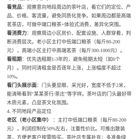
看竞品
：观察意向地段周边的茶叶店，看它们的定位、产
品、价格、客流量，避免同质化竞争。如果周边都是高端
茗茶店，可做中端口粮茶+体验式消费，差异化突围。
看消费力
：观察周边小区房价、配套设施、人群穿着，判
断消费层次。老小区主打中低端口粮茶（每斤80-200
元），高端小区主打中高端茗茶（每斤300-1000元）。
看租期
：优先选租期1-3年的，避免租期太短（如6个
月）。同时问清租金是否逐年上涨，上涨幅度不超过
10%。
看门头展示面
：门头要显眼、采光好，宽度不低于2米，
能清晰看到“某某茶行/茶庄”等字样。茶叶店的门头最好带
木质元素，凸显茶文化氛围。
4. 不同地段产品定位
老区（老小区集中）
：主打中低端口粮茶（每斤80-200
元），利润控制在50%左右，注重性价比。可推出散装
茶，方便老客户按需购买。茶叶店专属补充：多准备绿