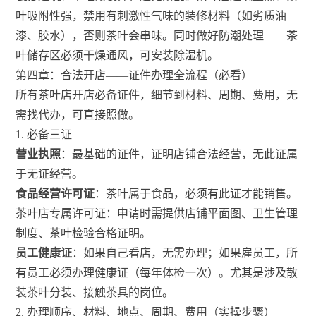
叶吸附性强，禁用有刺激性气味的装修材料（如劣质油
漆、胶水），否则茶叶会串味。同时做好防潮处理——茶
叶储存区必须干燥通风，可安装除湿机。
第四章：合法开店——证件办理全流程（必看）
所有茶叶店开店必备证件，细节到材料、周期、费用，无
需找代办，可直接照做。
1. 必备三证
营业执照
：最基础的证件，证明店铺合法经营，无此证属
于无证经营。
食品经营许可证
：茶叶属于食品，必须有此证才能销售。
茶叶店专属许可证：申请时需提供店铺平面图、卫生管理
制度、茶叶检验合格证明。
员工健康证
：如果自己看店，无需办理；如果雇员工，所
有员工必须办理健康证（每年体检一次）。尤其是涉及散
装茶叶分装、接触茶具的岗位。
2. 办理顺序、材料、地点、周期、费用（实操步骤）