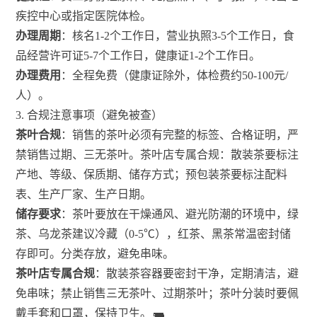
疾控中心或指定医院体检。
办理周期
：核名1-2个工作日，营业执照3-5个工作日，食
品经营许可证5-7个工作日，健康证1-2个工作日。
办理费用
：全程免费（健康证除外，体检费约50-100元/
人）。
3. 合规注意事项（避免被查）
茶叶合规
：销售的茶叶必须有完整的标签、合格证明，严
禁销售过期、三无茶叶。茶叶店专属合规：散装茶要标注
产地、等级、保质期、储存方式；预包装茶要标注配料
表、生产厂家、生产日期。
储存要求
：茶叶要放在干燥通风、避光防潮的环境中，绿
茶、乌龙茶建议冷藏（0-5℃），红茶、黑茶常温密封储
存即可。分类存放，避免串味。
茶叶店专属合规
：散装茶容器要密封干净，定期清洁，避
免串味；禁止销售三无茶叶、过期茶叶；茶叶分装时要佩
戴手套和口罩，保持卫生。
23
10
50
23
21
21
21
52
10
26
10
10
10
10
10
52
26
10
10
10
10
50
10
10
50
50
50
50
21
1
1
1
1
1
1