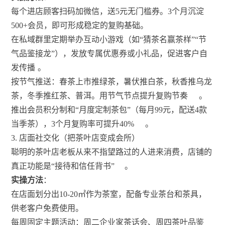
每个进店顾客扫码加微信，送5元无门槛券。3个月沉淀
500+会员，即可形成稳定的复购基础。
在私域群里定期举办互动小游戏（如“猜茶名赢茶样”“节
气品鉴接龙”），发放专属优惠券或小礼品，促进客户自
发传播
。
按节气推送：春茶上市推绿茶，暑伏推白茶，秋香推乌龙
茶，冬季推红茶、普洱。用节气节点提升复购节奏
。
推出会员积分制和“月度定制茶包”（每月99元，配送4款
当季茶），3个月复购率可提升40%
。
3. 店面社交化（把茶叶店变成会所）
聪明的茶叶店老板从来不指望路过的人进来消费，店铺的
真正功能是“接待和信任背书”
。
实操方法
：
在店面划分出10-20㎡作为茶室，配备专业茶台和茶具，
供老客户免费使用。
每周固定主题活动：周二企业家茶话会、周四茶叶品鉴