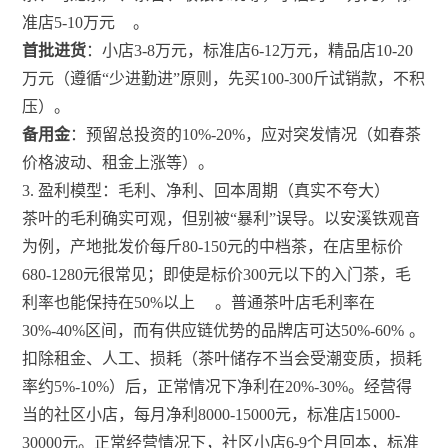
准店5-10万元
。
首批进货
：小店3-8万元，标准店6-12万元，精品店10-20
万元（遵循“少进勤进”原则，先买100-300斤试销款，不积
压）。
备用金
：预留总投资的10%-20%，应对突发情况（如春茶
价格波动、租金上涨等）。
3. 盈利模型：毛利、净利、回本周期（真实不夸大）
茶叶的毛利确实可观，但别被“暴利”误导。以安溪铁观音
为例，产地批发价每斤80-150元的中档茶，在店里标价
680-1280元很常见；即使是标价300元以下的入门茶，毛
利率也能保持在50%以上
。普通茶叶店毛利率在
30%-40%区间，而有供应链优势的品牌店可达50%-60%
。
扣除租金、人工、损耗（茶叶储存不当会受潮变质，损耗
率约5%-10%）后，正常情况下净利在20%-30%。经营得
当的社区小店，每月净利8000-15000元，标准店15000-
30000元。正常经营情况下，社区小店6-9个月回本，标准