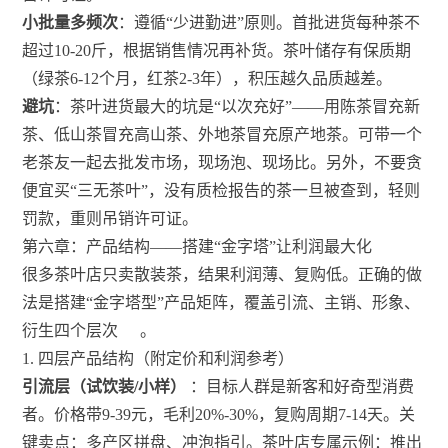
小批量多频次
：遵循“少进勤进”原则。首批进货每种茶不
超过10-20斤，根据销售情况再补货。茶叶储存有保质期
（绿茶6-12个月，红茶2-3年），积压越久品质越差。
避坑
：茶叶进货最大的坑是“以次充好”——用陈茶冒充新
茶、低山茶冒充高山茶、外地茶冒充原产地茶。可带一个
老茶友一起去批发市场，现场泡、现场比。另外，不要贪
便宜买“三无茶叶”，没有质检报告的茶一旦被查到，轻则
罚款，重则吊销许可证。
第六章：产品结构——搭建“金字塔”让利润最大化
很多茶叶店只卖散装茶，结果利润薄、复购低。正确的做
法是搭建“金字塔型”产品矩阵，覆盖引流、主销、形象、
衍生四个层次
。
1. 四层产品结构（附定价和利润参考）
引流层（试饮装/小样）
：目标人群是新客和好奇型消费
者。价格带9-39元，毛利20%-30%，复购周期7-14天。关
键卖点：多产区拼盘、冲泡指引。茶叶店专属示例：推出