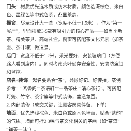
门头
：材质优先选木质或仿木材质，颜色选深棕色、米白
色、墨绿色等中式色系，凸显茶韵。
橱窗
：尽量设计大一些（宽度不低于1.5米），作为“第一
展厅”，里面摆放3-5款有吸引力的核心产品——如当季新
茶、精美茶具、高端礼盒。橱窗可搭配茶文化元素（如茶
壶、茶叶罐）做造景。
店门
：宽度不低于1.2米，采光要好，安装玻璃门（方便
路人看到店内）。同时考虑茶叶储存安全性，安装防盗锁
和监控。
店名+装饰
：起名要贴合“茶”，兼顾好记、好传播。案例
参考：“茗香阁”“茶语轩”“一品茶庄”“清心茶行”。可搭配
灯笼、竹帘、茶字旗等中式装饰，营造氛围。
2. 内部装修（成交关键，让顾客愿意停留、下单）
墙面
：优先选浅棕色、米白色或原木色墙面，贴合“茶韵”
的气质。墙面可挂2-3幅与茶文化相关的字画（如“茶道”
“禅茶一味”）。