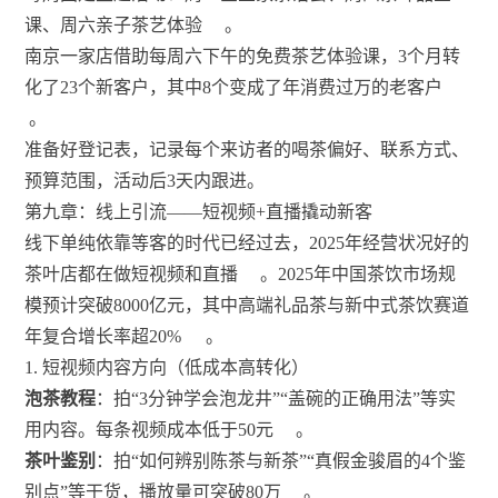
课、周六亲子茶艺体验
。
南京一家店借助每周六下午的免费茶艺体验课，3个月转
化了23个新客户，其中8个变成了年消费过万的老客户
。
准备好登记表，记录每个来访者的喝茶偏好、联系方式、
预算范围，活动后3天内跟进。
第九章：线上引流——短视频+直播撬动新客
线下单纯依靠等客的时代已经过去，2025年经营状况好的
茶叶店都在做短视频和直播
。2025年中国茶饮市场规
模预计突破8000亿元，其中高端礼品茶与新中式茶饮赛道
年复合增长率超20%
。
1. 短视频内容方向（低成本高转化）
泡茶教程
：拍“3分钟学会泡龙井”“盖碗的正确用法”等实
用内容。每条视频成本低于50元
。
茶叶鉴别
：拍“如何辨别陈茶与新茶”“真假金骏眉的4个鉴
别点”等干货，播放量可突破80万
。