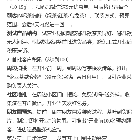
（10-15g），扫码加微信送5元优惠券。用表格记录每个
顾客的喝茶偏好（绿茶/红茶/乌龙茶）、联系方式、预算
范围，会后3天内跟进一回
。
测试产品结构
：试营业期间观察哪几款茶卖得好、哪几款
无人问津。根据数据调整首批进货品类，避免正式开业后
积压滞销。
2. 首批客户积累（从0到100）
周边扫楼
：在开业前一周，到周边写字楼发传单，推出
“企业茶歇套餐”（99元含3款茶+茶具租用），吸引企业采
购负责人关注。
社区地推
：在周边小区门口摆摊，免费试喝+送茶样。收
集潜在客户微信，开业当天发红包券。
朋友圈预热
：提前一周在朋友圈发装修过程、茶叶到货照
片，制造“即将开业”的氛围。可推出“开业前100名预约顾
客，进店送品鉴茶礼盒”。
第八章：日常运营——从等客上门到主动经营