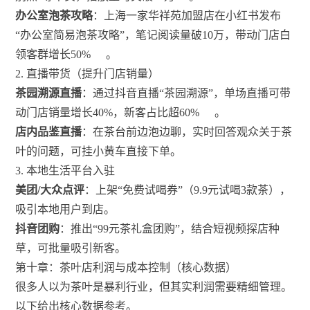
办公室泡茶攻略
：上海一家华祥苑加盟店在小红书发布
“办公室简易泡茶攻略”，笔记阅读量破10万，带动门店白
领客群增长50%
。
2. 直播带货（提升门店销量）
茶园溯源直播
：通过抖音直播“茶园溯源”，单场直播可带
动门店销量增长40%，新客占比超60%
。
店内品鉴直播
：在茶台前边泡边聊，实时回答观众关于茶
叶的问题，可挂小黄车直接下单。
3. 本地生活平台入驻
美团/大众点评
：上架“免费试喝券”（9.9元试喝3款茶），
吸引本地用户到店。
抖音团购
：推出“99元茶礼盒团购”，结合短视频探店种
草，可批量吸引新客。
第十章：茶叶店利润与成本控制（核心数据）
很多人以为茶叶是暴利行业，但其实利润需要精细管理。
以下给出核心数据参考。