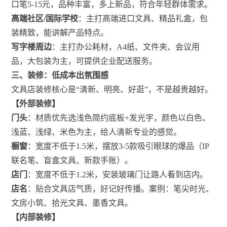
口笔5-15元，品种丰富，多上新品，符合年轻群体需求。
高端社区/国际学校
：主打高端进口文具、精品礼盒，包
装精致，能讲解产品特点。
写字楼周边
：主打办公耗材，A4纸、文件夹、会议用
品，大包装为主，可提供企业配送服务。
三、装修：低成本出氛围感
文具店装修核心是“清新、明亮、好逛”，不是越贵越好。
【外部装修】
门头
：材质优先选浅色简约底板+发光字，颜色以白色、
浅蓝、浅绿、米色为主，给人清新专业的感觉。
橱窗
：宽度不低于1.5米，摆放3-5款吸引眼球的爆品（IP
联名笔、盲盒文具、新款手账）。
店门
：宽度不低于1.2米，安装玻璃门让路人看到店内。
店名
：贴合文具店气质，好记好传播。案例：笔尖时光、
文房小筑、拾光文具、墨香文具。
【内部装修】