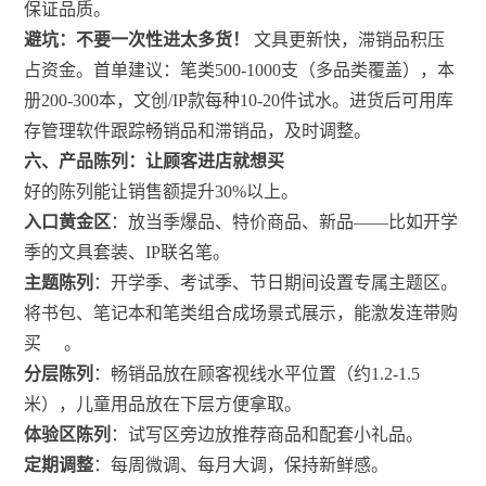
保证品质。
避坑：不要一次性进太多货！
文具更新快，滞销品积压
占资金。首单建议：笔类500-1000支（多品类覆盖），本
册200-300本，文创/IP款每种10-20件试水。进货后可用库
存管理软件跟踪畅销品和滞销品，及时调整。
六、产品陈列：让顾客进店就想买
好的陈列能让销售额提升30%以上。
入口黄金区
：放当季爆品、特价商品、新品——比如开学
季的文具套装、IP联名笔。
主题陈列
：开学季、考试季、节日期间设置专属主题区。
将书包、笔记本和笔类组合成场景式展示，能激发连带购
买
。
分层陈列
：畅销品放在顾客视线水平位置（约1.2-1.5
米），儿童用品放在下层方便拿取。
体验区陈列
：试写区旁边放推荐商品和配套小礼品。
定期调整
：每周微调、每月大调，保持新鲜感。