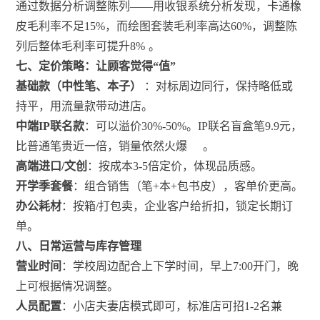
通过数据分析调整陈列——用收银系统分析发现，卡通橡
皮毛利率不足15%，而绘图套装毛利率高达60%，调整陈
列后整体毛利率可提升8%
。
七、定价策略：让顾客觉得“值”
基础款（中性笔、本子）
：对标周边同行，保持略低或
持平，用流量款带动进店。
中端IP联名款
：可以溢价30%-50%。IP联名盲盒笔9.9元，
比普通笔贵近一倍，销量依然火爆
。
高端进口/文创
：按成本3-5倍定价，体现品质感。
开学季套餐
：组合销售（笔+本+包书皮），客单价更高。
办公耗材
：按箱/打包卖，企业客户给折扣，锁定长期订
单。
八、日常运营与库存管理
营业时间
：学校周边配合上下学时间，早上7:00开门，晚
上可根据情况调整。
人员配置
：小店夫妻店模式即可，标准店可招1-2名兼