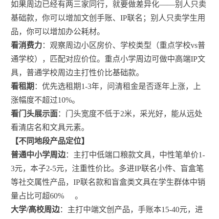
如果周边已经有两三家同行，就要做差异化——别人只卖
基础款，你可以增加文创手账、IP联名；别人只卖学生用
品，你可以增加办公耗材。
看消费力
：观察周边小区房价、学校类型（重点学校vs普
通学校），匹配对应价位。重点小学周边可做中高端IP文
具，普通学校周边主打性价比基础款。
看租期
：优先选租期1-3年，问清租金是否逐年上涨，上
涨幅度不超过10%。
看门头展示面
：门头宽度不低于2米，采光好，能从远处
看清店名和文具元素。
【不同地段产品定位】
普通中小学周边
：主打中低端口粮款文具，中性笔单价1-
3元，本子2-5元，注重性价比。多进IP联名小件、盲盒笔
等社交属性产品，IP联名款和盲盒类文具在学生群体中销
量占比可超60%
。
大学/高校周边
：主打中端文创产品，手账本15-40元，进