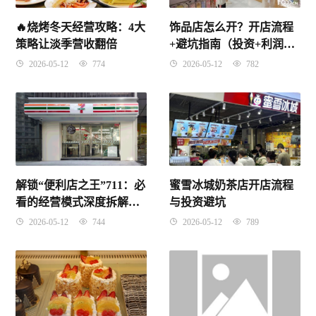
🔥烧烤冬天经营攻略：4大
饰品店怎么开？开店流程
策略让淡季营收翻倍
+避坑指南（投资+利润
+选址+进货）
2026-05-12
774
2026-05-12
782
解锁“便利店之王”711：必
蜜雪冰城奶茶店开店流程
看的经营模式深度拆解与
与投资避坑
加盟避坑实战指南
2026-05-12
744
2026-05-12
789