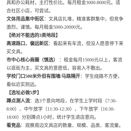
具和办公耗材，主打性价比。每月租金3000-8000元。适
合社区小店，可尝试。
文体用品集中街区
：文具店扎堆，精准客群集中，但竞争
激烈，谨慎。每月租金5000-20000元。
【绝对不能选的3类地段】
高速路口、偏远新区
：看起来有车流，但没人愿意停下来
买文具。
市中心核心商圈（慎选）
：租金每月15000元以上，客流
以逛街为主，买文具的意愿低，容易入不敷出。
学校门口500米外但有围墙/马路隔开
：学生绕路不方便，
看似近实则远。
【选址必做5步】
蹲点测人流
：选3个意向地段，在学生上学时段（7:30-
8:00）、中午放学（11:30-12:30）、下午放学（16:30-
18:00）分别蹲点1小时，统计学生进店意向。
看竞品
：观察周边文具店的数量、规模、品类、客流量。