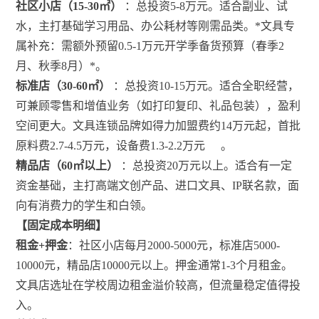
社区小店（15-30㎡）
：总投资5-8万元。适合副业、试
水，主打基础学习用品、办公耗材等刚需品类。
*
文具专
属补充：需额外预留0.5-1万元开学季备货预算（春季2
月、秋季8月）
*
。
标准店（30-60㎡）
：总投资10-15万元。适合全职经营，
可兼顾零售和增值业务（如打印复印、礼品包装），盈利
空间更大。文具连锁品牌如得力加盟费约14万元起，首批
原料费2.7-4.5万元，设备费1.3-2.2万元
。
精品店（60㎡以上）
：总投资20万元以上。适合有一定
资金基础，主打高端文创产品、进口文具、IP联名款，面
向有消费力的学生和白领。
【固定成本明细】
租金+押金
：社区小店每月2000-5000元，标准店5000-
10000元，精品店10000元以上。押金通常1-3个月租金。
文具店选址在学校周边租金溢价较高，但流量稳定值得投
入。