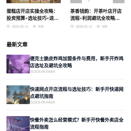
蛋糕店开店实操全攻略：
茶香钱韵：开茶叶店开店
投资预算+选址技巧+进货
流程+利润避坑全攻略
渠道+避坑指南
（2026实战版）
2026-05-12
849
2026-05-12
690
最新文章
德克士脆皮炸鸡加盟条件与费用，新手开炸鸡
店选址及避坑全攻略
2026-08-04
0
快递网点开店流程与选址技巧：新手开快递网
点避坑指南
2026-08-04
0
快餐外卖怎么经营模式？新手开快餐外卖店全
流程指南