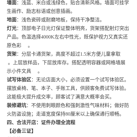
墙面
：浅蓝、米白或浅绿色，贴合清新风格。墙面可挂学
生画作、励志标语或创意插画。
地面
：浅色瓷砖或耐磨地板，保持干净整洁。
灯光
：顶部电子日光灯保证整体明亮，货架搭配射灯突出
产品。色温选择4000K左右中性光，既保护视力又真实还
原色彩
。
货架
：分层卡通货架，高度不超过1.5米方便儿童拿取
。上层放样品，下层放库存。搭配透明容器或网格墙展
示小件文具
。
试写体验区
：无论店面大小，必须设置一个试写体验区。
摆放桌椅、笔、本子、手账工具，供顾客免费试写体验。
这能极大提升成交率，顾客试了满意大概率会买。
装修避坑
：不使用刺眼颜色和强刺激性气味材料；做好防
火防盗设施；走道宽度保持80厘米以上确保通行顺畅。
四、合法开店：证件办理全流程
【必备三证】