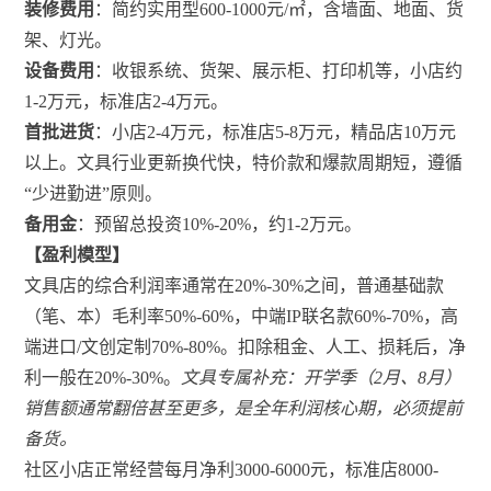
装修费用
：简约实用型600-1000元/㎡，含墙面、地面、货
架、灯光。
设备费用
：收银系统、货架、展示柜、打印机等，小店约
1-2万元，标准店2-4万元。
首批进货
：小店2-4万元，标准店5-8万元，精品店10万元
以上。文具行业更新换代快，特价款和爆款周期短，遵循
“少进勤进”原则。
备用金
：预留总投资10%-20%，约1-2万元。
【盈利模型】
文具店的综合利润率通常在20%-30%之间，普通基础款
（笔、本）毛利率50%-60%，中端IP联名款60%-70%，高
端进口/文创定制70%-80%。扣除租金、人工、损耗后，净
利一般在20%-30%。
文具专属补充：开学季（2月、8月）
销售额通常翻倍甚至更多，是全年利润核心期，必须提前
备货。
社区小店正常经营每月净利3000-6000元，标准店8000-