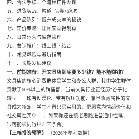
四、合法手续：全流程证件办理
五、进货实战：渠道+品类+避坑
六、产品陈列：提升成交率的秘诀
七、定价策略：让顾客觉得划算
八、日常运营与库存管理
九、营销推广：线上线下结合
十、常见风险与避坑指南
十一、长期发展建议
一、前期准备：开文具店到底要多少钱？能不能赚钱？
文具店的核心消费群体是学生和办公人群，其中学生群体
贡献了60%以上的销售额。当前文具行业正经历“谷子化”
转型——印有动漫IP、带有解压功能、兼具收藏属性的文
具成为新宠，学生不再只买实用的，更愿意为情绪价值和
社交属性买单
。如果你还在按老思路进普通中性笔，
很可能被同行甩开三条街。
【三档投资预算】
（2026年参考数据）