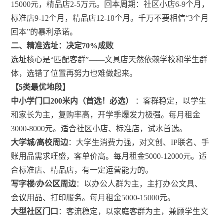
15000元，精品店2-5万元。回本周期：社区小店6-9个月，
标准店9-12个月，精品店12-18个月。千万不要相信“3个月
回本”的暴利承诺。
二、精准选址：决定70%成败
选址核心是“匹配客群”——文具店天然依赖学校和学生群
体，选错了位置再努力也难做起来。
【5类最优地段】
中小学门口200米内（首选！必选）
：客群稳定，以学生
和家长为主，复购率高，开学季爆发力极强。每月租金
3000-8000元。适合社区小店、标准店，试水首选。
大学城/高校周边
：大学生消费力强，对文创、IP联名、手
账用品需求旺盛，客单价高。每月租金5000-12000元。适
合标准店、精品店，有一定运营能力的。
写字楼/办公区周边
：以办公人群为主，主打办公文具、
会议用品、打印服务。每月租金5000-15000元。
大型社区门口
：客流稳定，以家庭客群为主，兼顾学生文