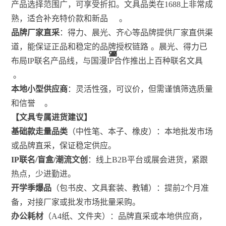
产品选择范围广，可享受折扣。文具品类在1688上非常成
熟，适合补充特价款和新品
。
品牌厂家直采
：得力、晨光、齐心等品牌提供厂家直供渠
道，能保证正品和稳定的品牌授权链路
。晨光、得力已
92
99
92
77
77
77
26
92
77
92
31
92
5
布局IP联名产品线，与国漫IP合作推出上百种联名文具
。
本地小型供应商
：灵活性强，可议价，但需谨慎筛选质量
和信誉
。
【文具专属进货建议】
基础款走量品类
（中性笔、本子、橡皮）：本地批发市场
或品牌直采，保证稳定供应。
IP联名/盲盒/潮流文创
：线上B2B平台或展会进货，紧跟
热点，少进勤进。
开学季爆品
（包书皮、文具套装、教辅）：提前2个月准
备，对接厂家或批发市场批量采购。
办公耗材
（A4纸、文件夹）：品牌直采或本地供应商，