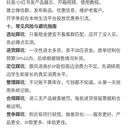
抖音/小红书发产品展示、开箱视频、使用教程。
建立微信群，发布新品、优惠信息，维护老客户。
开学季前在本地生活平台投放优惠券引流。
十、常见风险与避坑指南
选址踩坑
：只看租金便宜不看客群匹配，店开了没人买。
务必蹲点实测。
进货踩坑
：一次性进太多货，卖不动压资金。首单控制在
预算50%以内，后续根据销售情况补货。
定位踩坑
：跟风进高价IP款但周边消费力不足。先调研周
边学生和家长的真实消费水平。
管理踩坑
：不记账不算库存，亏钱都不知道。从第一天就
用系统记账。
合规踩坑
：进三无产品被查被罚。每批进货保留票据和合
格证明。
竞争踩坑
：附近有同行就慌。做差异化——服务更好、产
品更全、IP款更多、体验更佳。