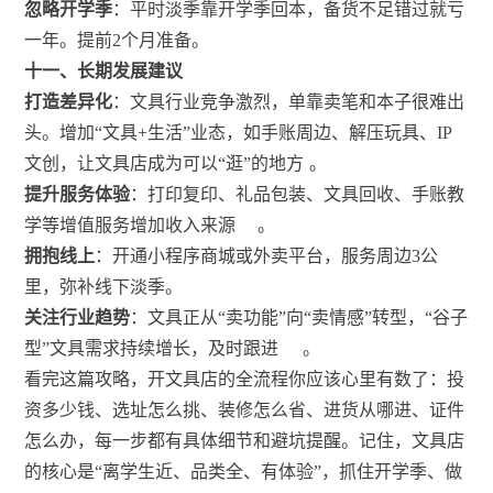
忽略开学季
：平时淡季靠开学季回本，备货不足错过就亏
一年。提前2个月准备。
十一、长期发展建议
打造差异化
：文具行业竞争激烈，单靠卖笔和本子很难出
头。增加“文具+生活”业态，如手账周边、解压玩具、IP
文创，让文具店成为可以“逛”的地方
。
提升服务体验
：打印复印、礼品包装、文具回收、手账教
学等增值服务增加收入来源
。
拥抱线上
：开通小程序商城或外卖平台，服务周边3公
里，弥补线下淡季。
关注行业趋势
：文具正从“卖功能”向“卖情感”转型，“谷子
型”文具需求持续增长，及时跟进
。
看完这篇攻略，开文具店的全流程你应该心里有数了：投
资多少钱、选址怎么挑、装修怎么省、进货从哪进、证件
怎么办，每一步都有具体细节和避坑提醒。记住，文具店
的核心是“离学生近、品类全、有体验”，抓住开学季、做