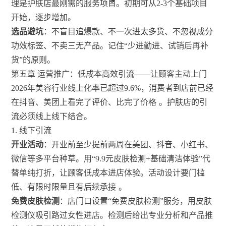
理是护肤店最刚需的服务项目。初期可从2-3个基础项目
开始，逐步增加。
选品避坑
：不盲目追爆款、不一次进太多货、不忽视成分
功效标签、不卖三无产品。记住“少进勤进、试销后再补
货”的原则。
第五章 运营推广：低成本高效引流——让顾客主动上门
2026年美容行业线上化率已超过9.6%，消费者到店前已经
在抖音、美团上看完了评价、比完了价格
。护肤店的引
流必须线上线下结合。
1. 线下引流
开业活动
：开业前至少提前两周在美团、抖音、小红书、
微信等多平台种草。用“9.9元皮肤检测+基础清洁体验”代
替单纯打折，让顾客低成本进店体验。活动设计要门槛
低、有限时限量且有后续承接
。
免费皮肤检测
：店门口设置“免费皮肤检测”服务，用皮肤
检测仪吸引路过女性进店。检测后给出专业分析和产品推