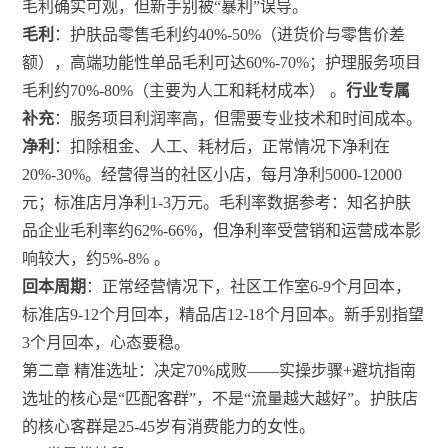
毛利确实可观，但新手别被“暴利”误导。
毛利
：护肤品零售毛利约40%-50%（进货价与零售价差
额），高端功能性单品毛利可达60%-70%；护理服务项目
毛利约70%-80%（主要为人工和耗材成本）
。
行业专属
补充
：服务项目利润率高，但需要专业技术和时间成本。
净利
：扣除租金、人工、耗材后，正常情况下净利在
20%-30%。经营得当的社区小店，每月净利5000-12000
元；标准店月净利1-3万元。毛利率数据参考：知名护肤
品企业毛利率约62%-66%，但净利率受营销和运营成本影
响较大，约5%-8%
。
回本周期
：正常经营情况下，社区工作室6-9个月回本，
标准店9-12个月回本，精品店12-18个月回本。新手别指望
3个月回本，心态要稳。
第二章 精准选址：决定70%成败——实操步骤+避坑指南
选址的核心是“匹配客群”，不是“流量越大越好”。护肤店
的核心客群是25-45岁有消费能力的女性。