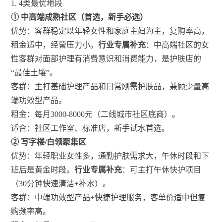
1. 4类最优地段
① 中高端成熟社区（首选，新手必选）
优势：客群稳定以年轻女性和家庭主妇为主，复购率高，
租金适中，经营压力小。
行业专属补充
：中高端社区的女
性客群对面部护理有消费意识和消费能力，是护肤店的
“最佳土壤”。
客群：主打基础护理产品和日常刚需护肤品，兼顾少量高
端功效型产品。
租金：每月3000-8000元（二线城市社区底商）。
适合：社区工作室、标准店，新手试水首选。
② 写字楼/白领聚集区
优势：年轻职业女性多，通勤护肤需求大，午休时段和下
班后是黄金时段。
行业专属补充
：可主打午休快护项目
（30分钟快速清洁+补水）。
客群：中端功效型产品+快捷护理服务，客单价适中但复
购频率高。