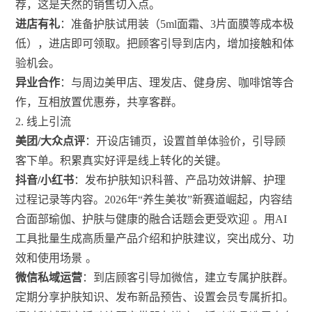
荐，这是天然的销售切入点。
进店有礼
：准备护肤试用装（5ml面霜、3片面膜等成本极
低），进店即可领取。把顾客引导到店内，增加接触和体
验机会。
异业合作
：与周边美甲店、理发店、健身房、咖啡馆等合
作，互相放置优惠券，共享客群。
2. 线上引流
美团/大众点评
：开设店铺页，设置首单体验价，引导顾
客下单。积累真实好评是线上转化的关键。
抖音/小红书
：发布护肤知识科普、产品功效讲解、护理
过程记录等内容。2026年“养生美妆”新赛道崛起，内容结
合面部瑜伽、护肤与健康的融合话题会更受欢迎
。用AI
工具批量生成高质量产品介绍和护肤建议，突出成分、功
效和使用场景
。
微信私域运营
：到店顾客引导加微信，建立专属护肤群。
定期分享护肤知识、发布新品预告、设置会员专属折扣。