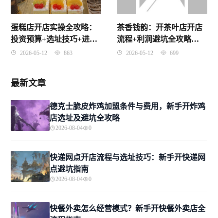
蛋糕店开店实操全攻略：
茶香钱韵：开茶叶店开店
投资预算+选址技巧+进货
流程+利润避坑全攻略
渠道+避坑指南
（2026实战版）
2026-05-12
863
2026-05-12
699
最新文章
德克士脆皮炸鸡加盟条件与费用，新手开炸鸡
店选址及避坑全攻略
2026-08-04
0
快递网点开店流程与选址技巧：新手开快递网
点避坑指南
2026-08-04
0
快餐外卖怎么经营模式？新手开快餐外卖店全