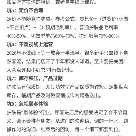
加品牌方提供的培训，或者自学线上课程。
坑5：定价不合理
定价不能随意拍脑袋。参考公式：零售价=（进货价+运费
+平台扣点）÷（1-预期毛利率）。普通护肤品毛利率
40%-50%，功效型单品60%-70%，护理服务70%-80%。
坑6：不重视线上运营
2026年不做线上等于放弃一半流量。很多新手只靠线下自
然客流，结果门店开了半年都没人知道。至少要把美团/
大众点评和小红书/抖音做起来。
坑7：库存积压，产品过期
护肤品有保质期，尤其功效型产品保质期较短。定期盘点
库存，临期产品及时做促销或作为赠品送出。
坑8：忽视顾客体验
护肤是“重体验”行业。顾客进店后的感受决定了会不会再
来、会不会推荐朋友。从进门的欢迎语、倒的一杯水，到
操作时的沟通、结束后的回访，每一个细节都要到位。