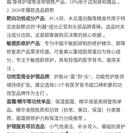
霜/身体护理等连带销售产品，10%用于试用装和赠品
。
2. 2026年爆款选品趋势
靶向功效成分产品
：PCA锌、木瓜蛋白酶等精准作用于特
定皮肤靶点的“利器”成分正受到头部品牌青睐。选品时关
注成分功效，这是顾客做购买决策的核心依据
。
敏感肌修护产品
：专为中国干敏肌研制的修护精华、屏障
修复类产品需求旺盛。可复美以重组胶原蛋白为核心成
分，专注于敏感肌修护，具有较强的医学背书，值得关
注
。
功效型周全护理品牌
：护肤从“面”到“头”，功能性护肤领
域持续扩张。建议选择2-3个有医学背书或口碑积累的功
效型品牌作为主打
。
面霜/精华等功效单品
：保湿面霜、精华液是高频复购单
品。精华液按肤质和功效（抗老、美白、保湿）分类推
荐，面霜按修护力和保湿力分级推荐
。
护理服务项目选品
：小气泡清洁、补水导入、基础抗衰护