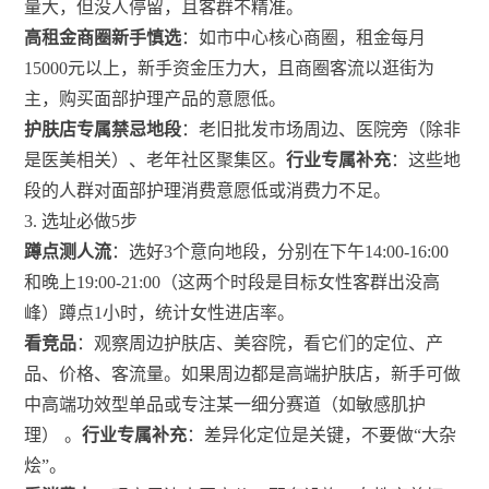
量大，但没人停留，且客群不精准。
高租金商圈新手慎选
：如市中心核心商圈，租金每月
15000元以上，新手资金压力大，且商圈客流以逛街为
主，购买面部护理产品的意愿低。
护肤店专属禁忌地段
：老旧批发市场周边、医院旁（除非
是医美相关）、老年社区聚集区。
行业专属补充
：这些地
段的人群对面部护理消费意愿低或消费力不足。
3. 选址必做5步
蹲点测人流
：选好3个意向地段，分别在下午14:00-16:00
和晚上19:00-21:00（这两个时段是目标女性客群出没高
峰）蹲点1小时，统计女性进店率。
看竞品
：观察周边护肤店、美容院，看它们的定位、产
品、价格、客流量。如果周边都是高端护肤店，新手可做
中高端功效型单品或专注某一细分赛道（如敏感肌护
理）
。
行业专属补充
：差异化定位是关键，不要做“大杂
烩”。