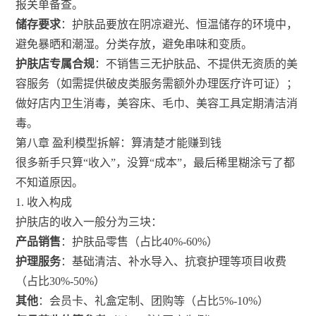
报关单备查。
储存要求
：护肤品要放在阴凉避光、恒温储存的环境中，
避免暴晒和潮湿。分类存放，避免串味和变质。
护肤店专属合规
：不销售三无护肤品、不提供无资质的美
容服务（如需提供破皮类服务需额外办理医疗许可证）；
做好店内卫生消毒，美容床、毛巾、美容工具定期清洁消
毒。
第八章 盈利模型拆解：算清楚才能赚到钱
很多新手只算“收入”，没算“成本”，最后稀里糊涂亏了都
不知道原因。
1. 收入构成
护肤店的收入一般分为三块：
产品销售
：护肤品零售（占比40%-60%）
护理服务
：基础清洁、补水导入、抗衰护理等项目收费
（占比30%-50%）
其他
：会员卡、礼盒定制、团购等（占比5%-10%）