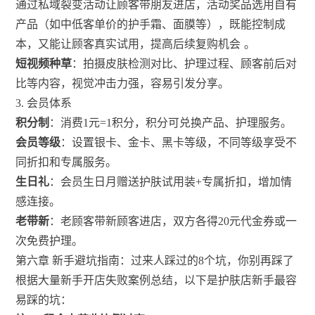
通过私域裂变活动让顾客带朋友进店，活动奖品选用自有
产品（如中低客单价的护手霜、面膜等），既能控制成
本，又能让顾客真实试用，提高后续复购机会
。
短视频种草
：拍摄皮肤检测对比、护理过程、顾客前后对
比等内容，视觉冲击力强，容易引发分享。
3. 会员体系
积分制
：消费1元=1积分，积分可兑换产品、护理服务。
会员等级
：设置银卡、金卡、黑卡等级，不同等级享受不
同折扣和专属服务。
生日礼
：会员生日月赠送护肤试用装+专属折扣，增加情
感连接。
老带新
：老顾客带新顾客进店，双方各得20元代金券或一
次免费护理。
第六章 新手避坑指南：过来人踩过的8个坑，你别再踩了
根据大量新手开店失败案例总结，以下是护肤店新手最容
易踩的坑：