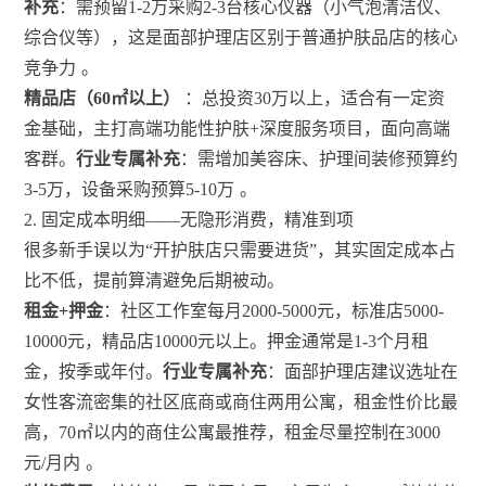
补充
：需预留1-2万采购2-3台核心仪器（小气泡清洁仪、
综合仪等），这是面部护理店区别于普通护肤品店的核心
竞争力
。
精品店（60㎡以上）
：总投资30万以上，适合有一定资
金基础，主打高端功能性护肤+深度服务项目，面向高端
客群。
行业专属补充
：需增加美容床、护理间装修预算约
3-5万，设备采购预算5-10万
。
2. 固定成本明细——无隐形消费，精准到项
很多新手误以为“开护肤店只需要进货”，其实固定成本占
比不低，提前算清避免后期被动。
租金+押金
：社区工作室每月2000-5000元，标准店5000-
10000元，精品店10000元以上。押金通常是1-3个月租
金，按季或年付。
行业专属补充
：面部护理店建议选址在
女性客流密集的社区底商或商住两用公寓，租金性价比最
高，70㎡以内的商住公寓最推荐，租金尽量控制在3000
元/月内
。