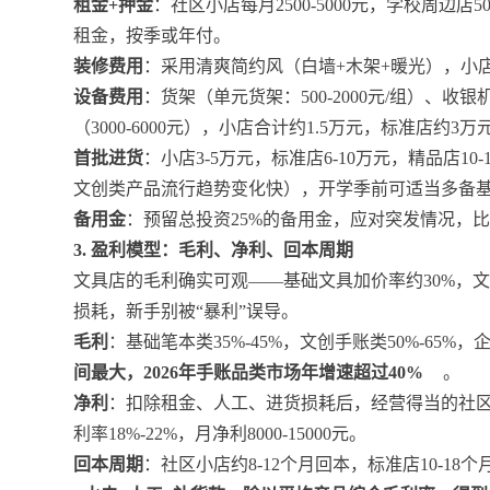
租金+押金
：社区小店每月2500-5000元，学校周边店50
租金，按季或年付。
装修费用
：采用清爽简约风（白墙+木架+暖光），小店约1
设备费用
：货架（单元货架：500-2000元/组）、收银机（
（3000-6000元），小店合计约1.5万元，标准店约3万
首批进货
：小店3-5万元，标准店6-10万元，精品店10-
文创类产品流行趋势变化快），开学季前可适当多备
备用金
：预留总投资25%的备用金，应对突发情况，
3. 盈利模型：毛利、净利、回本周期
文具店的毛利确实可观——基础文具加价率约30%，文
损耗，新手别被“暴利”误导。
毛利
：基础笔本类35%-45%，文创手账类50%-65%，
间最大，2026年手账品类市场年增速超过40%
。
净利
：扣除租金、人工、进货损耗后，经营得当的社区小店净
利率18%-22%，月净利8000-15000元。
回本周期
：社区小店约8-12个月回本，标准店10-18个