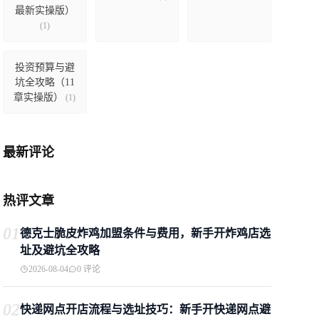
最新实操版）
(1)
投资预算与避
坑全攻略（11
章实操版）
(1)
最新评论
热评文章
01
德克士脆皮炸鸡加盟条件与费用，新手开炸鸡店选
址及避坑全攻略
2026-08-04
0 评论
02
快递网点开店流程与选址技巧：新手开快递网点避