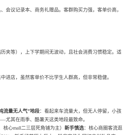
具、会议记录本、商务礼赠品。客群购买力强，客单价高，
病历夹等），上下学期间无波动，且社会消费习惯稳定。适
集中进店，虽然客单价不比学生人群高，但非常稳健。
。
纯流量无人气”地段
：看起来车流量大，但无人停留，小孩
——尤其在雨季、酷暑天这类地段最致命。
、核心mall二三层死角铺为主）
新手慎选
：核心商圈客流逛