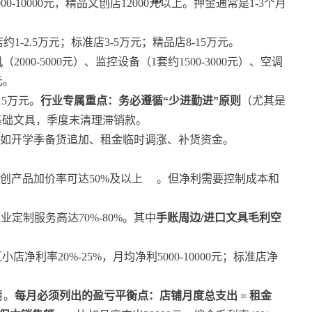
00-10000元，精品文创店12000元以上。押金通常是1-3个月
-2.5万元；标准店3-5万元；精品店8-15万元。
2000-5000元）、监控设备（1套约1500-3000元）、空调
元。
15万元。
行业专属重点：务必遵循“少进勤进”原则
（尤其是
基础文具，季度末清理滞销款。
比如开学季备货追加、租金临时调涨、补货资金。
创产品加价率可达50%及以上
。但净利需要控制成本和
企业定制服务高达70%-80%。其中
手账周边/进口文具毛利空
利率20%-25%，月均净利5000-10000元；标准店净
月。
每月必须列出的盈亏平衡点：店铺月度总支出 = 租金