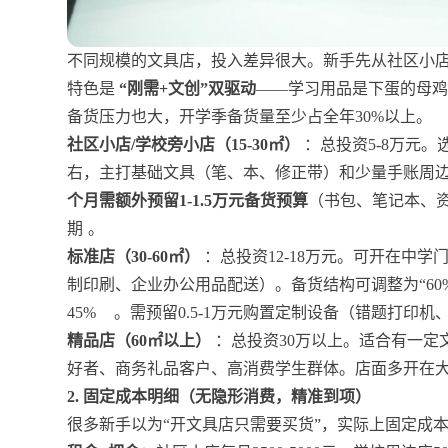
不同规模的文具店，投入差异很大。新手先从社区小
特色是
“刚需+文创”双驱动
——学习用品是下蛋的母
备货压力也大，开学季备货量至少占全年30%以上。
社区小店/学校旁小店（15-30㎡）
：总投资5-8万元。
右，主打基础文具（笔、本、修正带）和少量手账周
个月需额外预留1-1.5万元备货预算
（书包、笔记本、
期
。
标准店（30-60㎡）
：总投资12-18万元。可开在中学
制印刷、企业办公用品配送）。备货结构可调整为“60%
45%
。需预留0.5-1万元购置定制设备（错题打印
精品店（60㎡以上）
：总投资30万以上。适合有一定
好者、商务礼品客户、高消费学生群体。店面多开在
2. 固定成本明细（无隐形消费，精准到项）
很多新手以为“开文具店只需要买货”，实际上固定成