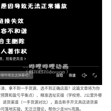
不清、拿不到一手货源、选不到正确店面？这篇文章将为你
资预算和盈亏平衡点）、精准选址实操（学校旁、2公里外哪
理、进货渠道（一手货源对比），直击新手开文具店进货渠
可落地实操，无泛泛理论，帮你少走90%弯路。