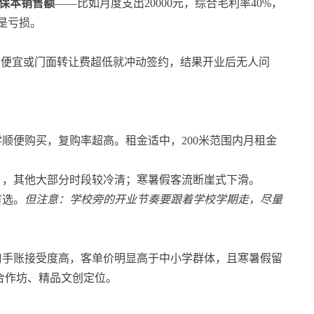
到保本销售额
——比如月度支出20000元，综合毛利率40%，
就是亏损。
金便宜或门面转让费超低就冲动签约，结果开业后无人问
顺便购买，复购率超高。租金适中，200米范围内月租金
），其他大部分时段较冷清；寒暑假客流断崖式下滑。
首选。
但注意：学校旁的开业节奏要跟着学校学期走，尽量
口手账接受度高，客单价明显高于中小学群体，且寒暑假留
合作坊、精品文创定位。