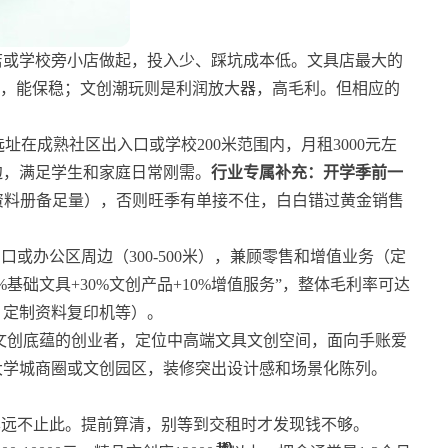
店或学校旁小店做起，投入少、踩坑成本低。文具店最大的
鸡，能保稳；文创潮玩则是利润放大器，高毛利。但相应的
选址在成熟社区出入口或学校200米范围内，月租3000元左
边，满足学生和家庭日常刚需。
行业专属补充：开学季前一
资料册备足量），否则旺季有单接不住，白白错过黄金销售
门口或办公区周边（300-500米），兼顾零售和增值业务（定
基础文具+30%文创产品+10%增值服务”，整体毛利率可达
机、定制资料复印机等）。
文创底蕴的创业者，定位中高端文具文创空间，面向手账爱
大学城商圈或文创园区，装修突出设计感和场景化陈列。
本远不止此。提前算清，别等到交租时才发现钱不够。
10
10
10
10
10
1
1