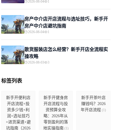
2026-08-04
1
房产中介店开店流程与选址技巧，新手开
房产中介店避坑指南
2026-08-04
1
散货服装店怎么经营？新手开店全流程实
操攻略
2026-08-03
3
标签列表
新手开便利店
新手开健身房
新手开茶叶店
开店流程+投
开店流程与投
赚钱吗？2026
资多少钱+利
资预算全攻
年开店流程
(1)
润+选址技巧
略：2026年从
+进货渠道+避
零到盈利的落
坑指南（2026
地实操指南
(1)