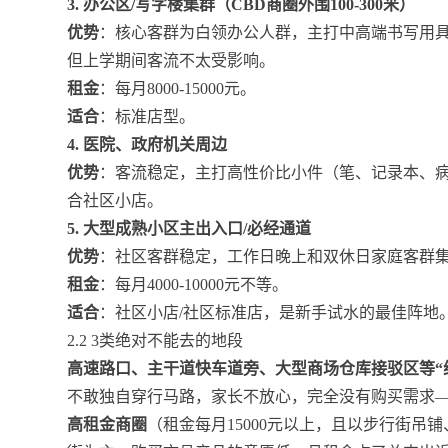
3. 办公区/写字楼集群（CBD商圈外围100-300米）
优势
：核心客群为白领办公人群，主打中高端书写用
但上学期间客流不太受影响。
租金
：每月8000-15000元。
适合
：标准店型。
4. 医院、政府机关周边
优势
：客流稳定，主打高性价比小件（笔、记录本、
合社区小店。
5. 大型成熟小区主出入口/必经通道
优势
：社区客群稳定，工作日晚上和双休日家庭客群
租金
：每月4000-10000元不等。
适合
：社区小店/社区标准店，是新手试水的最佳阵地
2.2 3类绝对不能去的地段
高速路口、主干道快车道旁、大型商场仓库接驳区等“
不敢独自穿行马路，家长不放心，完全没有购买需求
高租金商圈
（租金每月15000元以上，且以步行街吊铺