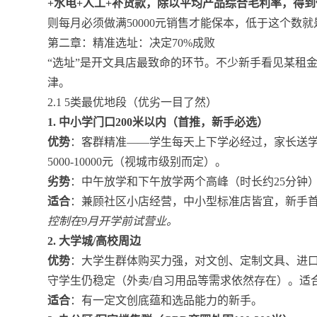
+水电+人工+补货款，除以平均产品综合毛利率，得
则每月必须做满50000元销售才能保本，低于这个数
第二章：精准选址：决定70%成败
“选址”是开文具店最致命的环节。不少新手看见某租
津。
2.1 5类最优地段（优劣一目了然）
1. 中小学门口200米以内（首推，新手必选）
优势
：客群精准——学生每天上下学必经过，家长送学
5000-10000元（视城市级别而定）。
劣势
：中午放学和下午放学两个高峰（时长约25分钟
适合
：兼顾社区小店经营，中小型标准店皆宜，新手
控制在9月开学前试营业。
2. 大学城/高校周边
优势
：大学生群体购买力强，对文创、定制文具、进
守学生仍稳定（外卖/自习用品等需求依然存在）。适
适合
：有一定文创底蕴和选品能力的新手。