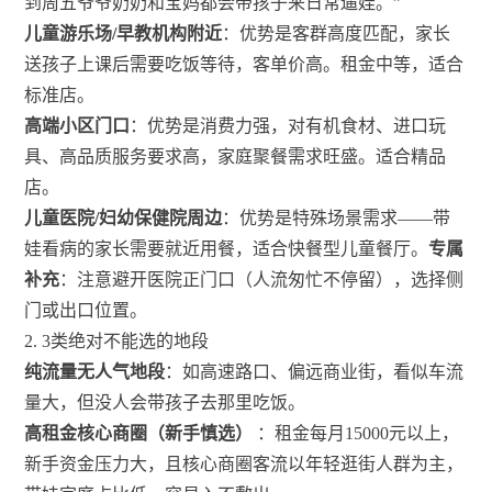
到周五爷爷奶奶和宝妈都会带孩子来日常遛娃。”
儿童游乐场/早教机构附近
：优势是客群高度匹配，家长
送孩子上课后需要吃饭等待，客单价高。租金中等，适合
标准店。
高端小区门口
：优势是消费力强，对有机食材、进口玩
具、高品质服务要求高，家庭聚餐需求旺盛。适合精品
店。
儿童医院/妇幼保健院周边
：优势是特殊场景需求——带
娃看病的家长需要就近用餐，适合快餐型儿童餐厅。
专属
补充
：注意避开医院正门口（人流匆忙不停留），选择侧
门或出口位置。
2. 3类绝对不能选的地段
纯流量无人气地段
：如高速路口、偏远商业街，看似车流
量大，但没人会带孩子去那里吃饭。
高租金核心商圈（新手慎选）
：租金每月15000元以上，
新手资金压力大，且核心商圈客流以年轻逛街人群为主，