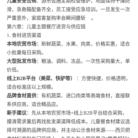
儿童安全合规
：游乐设施定期检查维护，地面保持干燥防
滑，急救箱配备齐全，员工接受应急培训。一旦发生一次
严重意外，家庭客复购率会瞬间腰斩
。
第六章：儿童主题餐厅进货与供应链
1. 食材进货渠道
本地农贸市场
：新鲜蔬菜、水果、肉类，价格实惠，适合
小批量每日采购。
大型批发市场
：粮油、调料、冻品，一次性采购量大，单
价低。
线上B2B平台（美菜、快驴等）
：方便快捷，价格透明，
适合标准店以上规模。
品牌食材直供
：有机蔬菜、进口肉类等高端食材，直接联
系供应商，适合精品店。
新手建议
：先从本地农贸市场+线上B2B平台结合采购，
摸清需求量后再找批发渠道降低成本。儿童餐食材建议选
择可溯源的品牌供应商，并主动公示食材来源——西贝把