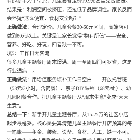
有的新手为了引流，儿童套餐定价19.9元甚至免费赠送。
结果是：利润空间被挤压，还拉低了品牌调性。家长反而
会怀疑“这么便宜，食材安全吗？”
正确做法
：合理定价。儿童套餐30-60元区间，高端店可
做到80元以上。关键是让家长觉得“物有所值”——安全、
营养、好吃、好玩，四者缺一不可。
坑5：工作日无客流
很多儿童主题餐厅周末爆满、周一至周四门可罗雀，这是
行业通病
。
正确做法
：用增值服务填补工作日空白——开放托管班
（58元/3小时，含简餐）、亲子DIY课程（68元/组）、幼
儿园团餐合作。把儿童主题餐厅从“周末生意”变成“天天
生意”。
总结一下
：新手开儿童主题餐厅，从15-25万的社区小店
起步最稳妥。核心是要算清楚儿童主题餐厅开店预算的每
一笔账——租金、装修、设备、食材、人工，缺一不可。