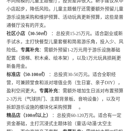
不同规模的儿童主题餐厅，投资差异很大。新手建议从中
小店起步，降低风险。儿童主题餐厅还需要额外预留儿童
游乐设施采购和维护预算、活动玩具更新预算，这些是普
通餐厅没有的开支。
社区小店（30-50㎡）
：总投资15-25万元。适合副业或新
手试水，主打快餐型儿童套餐和简易游乐角，投入少、风
险低。
专属补充
：需额外预留1-2万元用于游乐设施基础
配置（滑梯、积木桌、绘本架），以及1万元玩具损耗更
新备用金。
标准店（50-100㎡）
：总投资30-50万元。适合全职经
营，可兼顾堂食和派对增值业务（生日宴、亲子DIY），
盈利空间更大。
专属补充
：需额外增加生日派对布置预算
2-3万元（气球拱门、主题背景板、音响设备），以及可
拆卸游乐设施的模块化采购预算
。
精品店（100㎡以上）
：总投资60-120万元。适合有一定
资金基础，主打沉浸式主题体验（童话/动漫/太空主