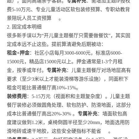
题），面向高端亲子客群。
专属补充
：需增加主题IP授权
费5-10万元、专业儿童活动区软包装修预算、专职幼教背
景陪玩人员工资预算
。
2. 固定成本明细
很多新手误以为“开儿童主题餐厅只需要做餐饮”，其实固
定成本远不止这些。提前算清避免后期被动：
租金+押金
：社区小店每月3000-6000元，标准店6000-
15000元，精品店15000元以上。押金通常是1-3个月租
金，按季或年付。
专属补充
：儿童主题餐厅对场地层高有
要求（至少3米以上才能装滑梯等游乐设施），同面积下
租金可能比普通餐厅高10%-15%。
装修费用
：5-15万元（视面积和主题复杂度）。儿童主题
餐厅装修必须做圆角处理、软包防护、防滑地面，这部分
成本比普通餐厅高出20%-30%
。
专属补充
：墙面软包高
度建议做到1.2米，桌椅倒圆半径至少20mm，地面选用防
滑地砖或速干地胶，这些安全硬指标不能省
。