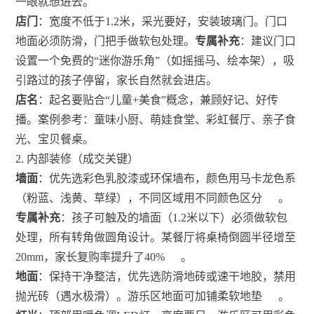
一眼就想进去。
店门
：宽度不低于1.2米，采光要好，安装玻璃门。门口
地面必须防滑，门把手做软包处理。
专属补充
：建议门口
设置一个免费的“迷你游乐角”（如摇摇马、绘本架），吸
引路过的孩子停留，家长自然就会进店。
店名
：起名要贴合“儿童+美食”概念，兼顾好记、好传
播。案例参考：童味小厨、萌娃食堂、彩虹餐厅、亲子食
光、宝贝餐桌。
2. 内部装修（成交关键）
墙面
：优先选彩色乳胶漆或环保墙布，颜色用马卡龙色系
（粉蓝、浅黄、草绿），不同区域用不同颜色区分
。
专属补充
：孩子可触及的墙面（1.2米以下）必须做软包
处理，所有转角做圆角设计。某餐厅将桌椅倒圆半径增至
20mm，家长复购率提升了40%
。
地面
：保持干净整洁，优先选防滑地砖或速干地胶，禁用
抛光砖（遇水极滑）。游乐区地面可加铺柔软地垫
。