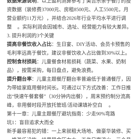
数据来源说明
：以上盈利测算参考了美吉乐亲子餐厅的投
资数据（装修费37000元、房租8500元、人工5500元，月
营业额约11万元），并结合2026年行业平均水平进行调
整
。实际利润会因城市、选址、经营能力有较大差异。
3. 提升利润的3个关键
提高非餐饮收入占比
：生日宴、DIY活动、会员卡预售的
毛利率远高于餐饮，建议非餐饮收入占比做到30%以上。
控制食材损耗
：儿童餐食材易损耗（蔬菜、水果、奶制
品），按需采购，每日盘点，避免浪费。
提升翻台率
：儿童主题餐厅翻台率普遍低于普通餐厅，因
为带娃家庭用餐时间长。可通过以下方式改善：工作日推
出“快速午餐套餐”（30分钟内出餐），周末预约制分流高
峰，非用餐时段开放托管班/活动课填补空白
。
第十一章：儿童主题餐厅避坑指南：少走90%弯路
坑1：盲目追求大而全
新手最容易犯的错：一上来就租大场地、做豪华装修、买