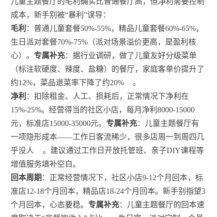
儿童主题餐厅的毛利确实比普通餐厅高，但净利需要控制
成本，新手别被“暴利”误导：
毛利
：普通儿童套餐50%-55%，精品儿童套餐60%-65%，
生日派对套餐70%-75%（派对场景溢价更高，是盈利核
心）。
专属补充
：据行业调研，做了儿童友好分级菜单
（标注软硬度、辣度、盐糖）的餐厅，家庭客单价提升了
约12%，菜品退菜率下降了约20%
。
净利
：扣除租金、人工、损耗后，正常情况下净利在
15%-25%。经营得当的社区小店，每月净利8000-15000
元，标准店15000-35000元。
专属补充
：儿童主题餐厅有
一项隐形成本——工作日客流稀少，很多店周一到周四几
乎没人
。建议通过工作日开放托管班、亲子DIY课程等
增值服务填补空白。
回本周期
：正常经营情况下，社区小店9-12个月回本，标
准店12-18个月回本，精品店18-24个月回本。新手别指望3
个月回本，心态要稳。
专属补充
：儿童主题餐厅的回本速