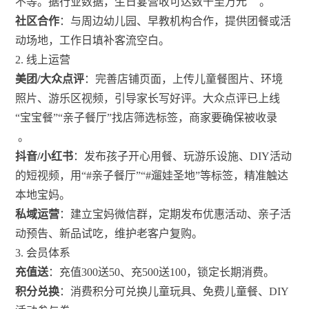
不等。据行业数据，生日宴营收可达数千至万元
。
社区合作
：与周边幼儿园、早教机构合作，提供团餐或活
动场地，工作日填补客流空白。
2. 线上运营
美团/大众点评
：完善店铺页面，上传儿童餐图片、环境
照片、游乐区视频，引导家长写好评。大众点评已上线
“宝宝餐”“亲子餐厅”找店筛选标签，商家要确保被收录
。
抖音/小红书
：发布孩子开心用餐、玩游乐设施、DIY活动
的短视频，用“#亲子餐厅”“#遛娃圣地”等标签，精准触达
本地宝妈。
私域运营
：建立宝妈微信群，定期发布优惠活动、亲子活
动预告、新品试吃，维护老客户复购。
3. 会员体系
充值送
：充值300送50、充500送100，锁定长期消费。
积分兑换
：消费积分可兑换儿童玩具、免费儿童餐、DIY