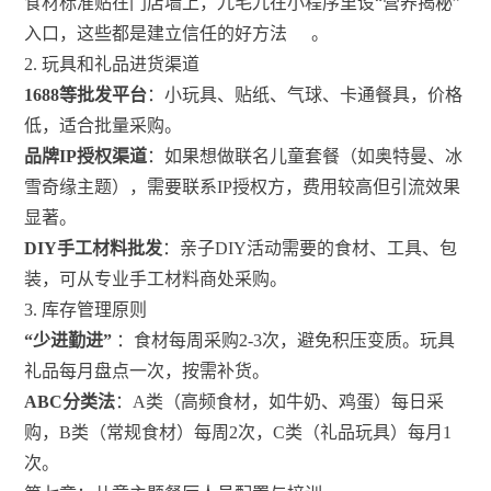
食材标准贴在门店墙上，九毛九在小程序里设“营养揭秘”
入口，这些都是建立信任的好方法
。
2. 玩具和礼品进货渠道
1688等批发平台
：小玩具、贴纸、气球、卡通餐具，价格
低，适合批量采购。
品牌IP授权渠道
：如果想做联名儿童套餐（如奥特曼、冰
雪奇缘主题），需要联系IP授权方，费用较高但引流效果
显著。
DIY手工材料批发
：亲子DIY活动需要的食材、工具、包
装，可从专业手工材料商处采购。
3. 库存管理原则
“少进勤进”
：食材每周采购2-3次，避免积压变质。玩具
礼品每月盘点一次，按需补货。
ABC分类法
：A类（高频食材，如牛奶、鸡蛋）每日采
购，B类（常规食材）每周2次，C类（礼品玩具）每月1
次。