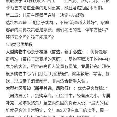
度取决于“非餐饮收入”占比——生日宴、派对定制、会员
卡预售等增值业务的毛利更高，能显著缩短回本周期。
第二章：儿童主题餐厅选址：决定70%成败
选址核心是“匹配亲子客群”，不是“流量越大越好”。家庭
客群的消费决策者是家长，他们考虑的是：停车方便吗？
环境安全吗？孩子能玩吗？
1. 5类最优地段
大型购物中心亲子楼层（首选，新手必选）
：优势是客
群精准（带孩子逛商场的家庭），复购率取决于购物中心
本身的客流，租金较高但人流量有保障。
专属补充
：现在
很多购物中心专门打造“儿童楼层”，聚集教培、零售、餐
饮，形成亲子消费闭环，非常适合新手入驻
。
大型社区周边（新手首选，风险低）
：优势是客群稳定
（周边居民），复购率高，租金适中，经营压力小。
专属
补充
：龙港米悠乐儿童室内乐园的负责人说：“最大的优
势就是客流非常稳定，全年365天没有真正的淡季，周一