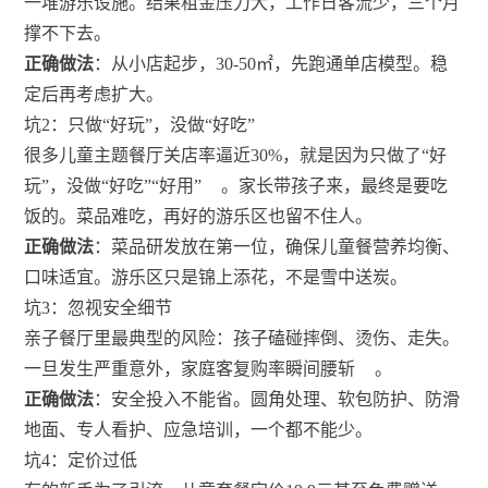
一堆游乐设施。结果租金压力大，工作日客流少，三个月
撑不下去。
正确做法
：从小店起步，30-50㎡，先跑通单店模型。稳
定后再考虑扩大。
坑2：只做“好玩”，没做“好吃”
很多儿童主题餐厅关店率逼近30%，就是因为只做了“好
玩”，没做“好吃”“好用”
。家长带孩子来，最终是要吃
饭的。菜品难吃，再好的游乐区也留不住人。
正确做法
：菜品研发放在第一位，确保儿童餐营养均衡、
口味适宜。游乐区只是锦上添花，不是雪中送炭。
坑3：忽视安全细节
亲子餐厅里最典型的风险：孩子磕碰摔倒、烫伤、走失。
一旦发生严重意外，家庭客复购率瞬间腰斩
。
正确做法
：安全投入不能省。圆角处理、软包防护、防滑
地面、专人看护、应急培训，一个都不能少。
坑4：定价过低