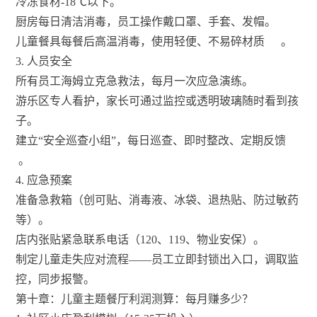
冷冻食材-18℃以下。
厨房每日清洁消毒，员工操作戴口罩、手套、发帽。
儿童餐具每餐后高温消毒，使用轻便、不易碎材质
。
3. 人员安全
所有员工海姆立克急救法，每月一次应急演练。
游乐区专人看护，家长可通过监控或透明玻璃随时看到孩
子。
建立“安全巡查小组”，每日巡查、即时整改、定期反馈
。
4. 应急预案
准备急救箱（创可贴、消毒液、冰袋、退热贴、防过敏药
等）。
店内张贴紧急联系电话（120、119、物业安保）。
制定儿童走失应对流程——员工立即封锁出入口，调取监
控，同步报警。
第十章：儿童主题餐厅利润测算：每月赚多少？