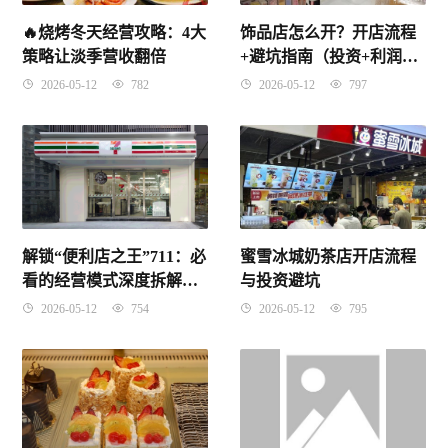
🔥烧烤冬天经营攻略：4大
饰品店怎么开？开店流程
策略让淡季营收翻倍
+避坑指南（投资+利润
+选址+进货）
2026-05-12
782
2026-05-12
797
解锁“便利店之王”711：必
蜜雪冰城奶茶店开店流程
看的经营模式深度拆解与
与投资避坑
加盟避坑实战指南
2026-05-12
754
2026-05-12
795