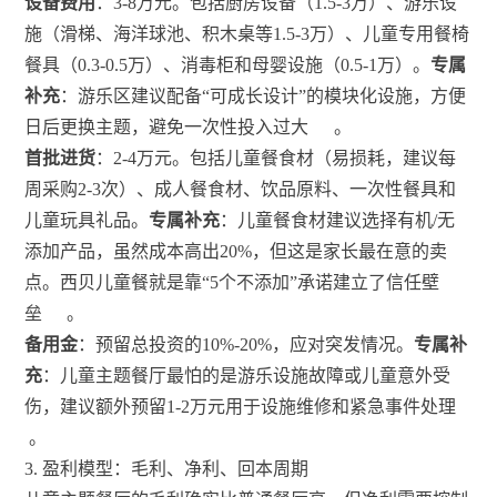
设备费用
：3-8万元。包括厨房设备（1.5-3万）、游乐设
施（滑梯、海洋球池、积木桌等1.5-3万）、儿童专用餐椅
餐具（0.3-0.5万）、消毒柜和母婴设施（0.5-1万）。
专属
补充
：游乐区建议配备“可成长设计”的模块化设施，方便
日后更换主题，避免一次性投入过大
。
首批进货
：2-4万元。包括儿童餐食材（易损耗，建议每
周采购2-3次）、成人餐食材、饮品原料、一次性餐具和
儿童玩具礼品。
专属补充
：儿童餐食材建议选择有机/无
添加产品，虽然成本高出20%，但这是家长最在意的卖
点。西贝儿童餐就是靠“5个不添加”承诺建立了信任壁
垒
。
备用金
：预留总投资的10%-20%，应对突发情况。
专属补
充
：儿童主题餐厅最怕的是游乐设施故障或儿童意外受
伤，建议额外预留1-2万元用于设施维修和紧急事件处理
。
3. 盈利模型：毛利、净利、回本周期