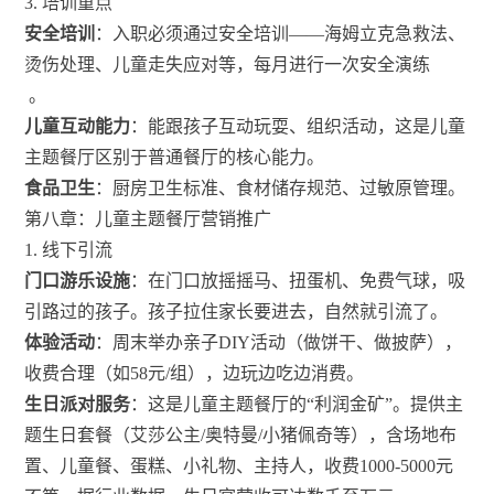
3. 培训重点
安全培训
：入职必须通过安全培训——海姆立克急救法、
烫伤处理、儿童走失应对等，每月进行一次安全演练
。
儿童互动能力
：能跟孩子互动玩耍、组织活动，这是儿童
主题餐厅区别于普通餐厅的核心能力。
食品卫生
：厨房卫生标准、食材储存规范、过敏原管理。
第八章：儿童主题餐厅营销推广
1. 线下引流
门口游乐设施
：在门口放摇摇马、扭蛋机、免费气球，吸
引路过的孩子。孩子拉住家长要进去，自然就引流了。
体验活动
：周末举办亲子DIY活动（做饼干、做披萨），
收费合理（如58元/组），边玩边吃边消费。
生日派对服务
：这是儿童主题餐厅的“利润金矿”。提供主
题生日套餐（艾莎公主/奥特曼/小猪佩奇等），含场地布
置、儿童餐、蛋糕、小礼物、主持人，收费1000-5000元