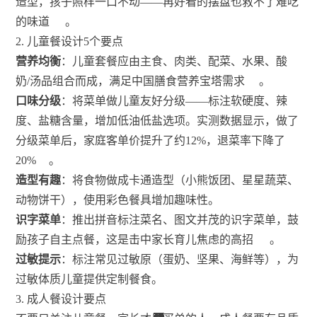
造型，孩子照样一口不动——再好看的摆盘也救不了难吃
的味道
。
2. 儿童餐设计5个要点
营养均衡
：儿童套餐应由主食、肉类、配菜、水果、酸
奶/汤品组合而成，满足中国膳食营养宝塔需求
。
口味分级
：将菜单做儿童友好分级——标注软硬度、辣
度、盐糖含量，增加低油低盐选项。实测数据显示，做了
分级菜单后，家庭客单价提升了约12%，退菜率下降了
20%
。
造型有趣
：将食物做成卡通造型（小熊饭团、星星蔬菜、
动物饼干），使用彩色餐具增加趣味性。
识字菜单
：推出拼音标注菜名、图文并茂的识字菜单，鼓
励孩子自主点餐，这是击中家长育儿焦虑的高招
。
过敏提示
：标注常见过敏原（蛋奶、坚果、海鲜等），为
过敏体质儿童提供定制餐食。
3. 成人餐设计要点
43
20
43
43
25
28
20
49
41
39
43
38
38
38
43
20
43
41
47
25
41
40
48
25
20
41
21
40
27
16
11
6
6
7
6
6
7
3
6
6
7