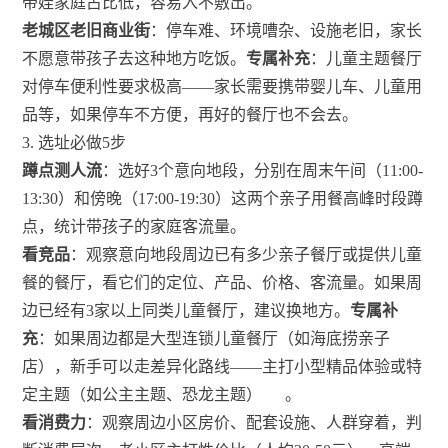
带娃家庭占比低，容易入不敷出。
老城区老旧商业街
：停车难、环境嘈杂、设施老旧，家长
不愿意带孩子去这种地方吃饭。
专属补充
：儿童主题餐厅
对停车便利性要求极高——家长需要携带婴儿车、儿童用
品等，如果停车不方便，再好的餐厅也不会去。
3. 选址必做5步
蹲点测人流
：选好3个意向地段，分别在周末午间（11:00-
13:30）和傍晚（17:00-19:30）这两个亲子用餐高峰时段蹲
点，统计带孩子的家庭客流量。
看竞品
：观察意向地段周边已有多少亲子餐厅或提供儿童
餐的餐厅，看它们的定位、产品、价格、客流量。如果周
边已经有3家以上同类儿童餐厅，建议换地方。
专属补
充
：如果周边都是大型连锁儿童餐厅（如海底捞亲子
店），新手可以走差异化路线——主打小型精品体验或特
定主题（如公主主题、恐龙主题）
。
看消费力
：观察周边小区房价、配套设施、人群穿着，判