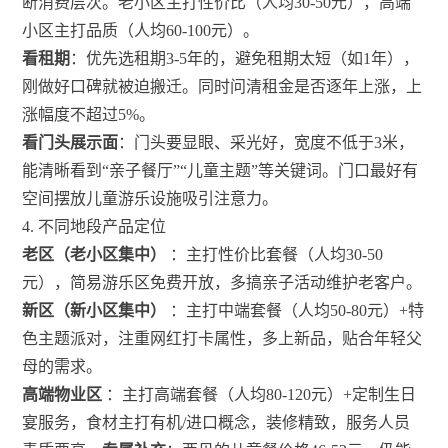
断消费层次。老小区主打性价比（人均30-50元），高端
小区主打品质（人均60-100元）。
看租期
：优先选租期3-5年的，避免租期太短（如1年），
刚做好口碑就被迫搬迁。同时问清租金是否逐年上涨，上
涨幅度不超过5%。
看门头展示面
：门头要显眼、采光好，宽度不低于3米，
能清晰看到“亲子餐厅”“儿童主题”等关键词。门口最好有
空间摆放儿童游乐设施吸引注意力。
4. 不同地段产品定位
老区（老小区集中）
：主打性价比套餐（人均30-50
元），简易游乐区免费开放，多搞亲子活动维护老客户。
新区（新小区集中）
：主打中端套餐（人均50-80元）+特
色主题派对，注重网红打卡属性，多上新品，贴合年轻父
母的需求。
高端物业区
：主打高端套餐（人均80-120元）+定制生日
宴服务，食材主打有机/进口概念，装修精致，服务人员