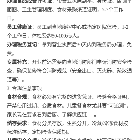
办理食品经营许可证
：带营业执照副本、身份证、店铺平
面图、卫生管理制度、食材采购渠道证明，5-7个工作
日。
员工健康证
：员工到当地疾控中心或指定医院体检，1-2
个工作日，体检费约50-100元/人。
办理税务登记
：拿到营业执照后30天内到税务局办理，免
费。
专属补充
：开业前还需要向当地消防部门申请消防安全检
查，确保装修符合消防规范（安全出口、灭火器、疏散通
道等）。
3. 合规注意事项
食材合规
：食材必须有完整的进货凭证、检验合格证明，
严禁使用过期、变质食材。儿童餐食材尤其要“可追溯”，
家长现在要求看到后厨、了解供应链
。
储存要求
：食材分类存放，生熟分开，冷藏/冷冻食材按
标准储存，定期检查保质期。