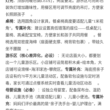
灯光
：顶部用暖色调LED灯，亮度要足。游乐区可用彩色
装饰灯增加趣味性，用餐区用可调节亮度的吊灯，方便家
长照顾孩子
。
桌椅
：选用圆角设计家具，餐桌椅高度要适配儿童“1米视
角”。
专属补充
：建议设置高低错落的座位——低桌配儿
童椅、高桌配宝宝椅，方便家长和孩子共同用餐
。餐
椅选用双密度海绵（座面硬支撑、椅背软包裹），带娃久
坐不腰酸
。
游乐区（核心差异化，必设）
：无论店面大小，都要划
出一个儿童游乐区。小店铺可设简易积木桌+绘本角，大
店铺可设滑梯+海洋球池+攀爬区。
专属补充
：海底捞亲子
店设有约70平方米儿童活动区，配备软包设施与定时消
毒，家长可通过点餐系统实时查看儿童活动区动态
。
母婴设施（必备）
：设独立母婴室，配备尿布台、温奶
器、儿童洗手池（高度适配儿童）、儿童小便池。
专属补
充
：妈妈们评价最高的是“亲子洗手台+婴儿护理台”，满