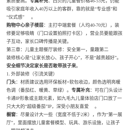
素质要高。
专属补充
：西贝的儿童餐价格46-53元，仍能
吸引家庭年收入40万以上的客群，靠的就是“专业感”和
“仪式感”
。
购物中心亲子楼层
：主打中端套餐（人均40-70元），装
修要足够吸睛（门口设置拍照打卡区），营业员要能跟孩
子互动，家长口碑传播是关键。
第三章：儿童主题餐厅装修：安全第一，童趣第二
装修核心是“让家长放心、孩子开心”，不是“越贵越好”。
安全细节决定家长是否敢带孩子来
。
1. 外部装修（引流关键）
门头
：材质建议选用环保板材+软包收边，颜色选明亮暖
色调（番茄红、暖黄、草绿）。
专属补充
：可在门头设计
卡通IP形象或主题元素，如九毛九儿童体验店门口放了一
只大大的“超级番茄”IP，深受小朋友喜爱
。
橱窗
：尽量设计大一些（宽度不低于2米），作为“第一展
厅”，里面摆放儿童套餐模型、玩具、游乐设施，让孩子