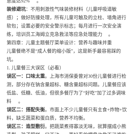
意度达92%
。
装修避坑
：不用刺激性气味装修材料（儿童呼吸道敏
感）；做好防撞处理，所有儿童可触及的立柱、墙角进行
软包；设置必要的安全警示标志；每月进行一次安全演
练，培训员工海姆立克急救法等应急处理能力
。
第四章：儿童主题餐厅菜单设计：营养与趣味并重
儿童餐绝不是“成人餐的缩小版”，这是新手最容易踩的
坑。
1. 儿童餐三大误区（必看）
误区一：口味太重
。上海市消保委曾对30份儿童餐进行检
测，部分存在钠含量超标、糖含量超标问题。儿童餐应该
低盐、低糖、低油，但很多餐厅为了“好吃”加了过多调味
料
。
误区二：搭配失衡
。市面上不少儿童餐只有主食+炸物+饮
料，缺乏蔬菜和蛋白质，营养不均衡。
误区三：造型敷衍
。把蔬菜煮得寡淡无味，就算摆成小熊