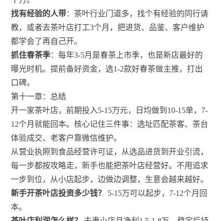
找有经验的人带
：茶叶行业门道多，找个有经验的同行请
教，或者去茶叶店打工3个月，把进货、品鉴、客户维护
都学会了再自己开。
抓住春茶季
：每年3-5月是春茶上市季，也是新店最好的
曝光时机。提前备好资金，选1-2款好春茶做主推，打出
口碑。
第十一章：总结
开一家茶叶店，前期投入5-15万元，日均做到10-15单，7-
12个月就能回本。核心记住三件事：选址匹配茶客、茶台
体验成交、老客户靠微信维护。
从营业执照到食品经营许可证，从选品进货到开业引流，
每一步都按攻略走，新手也能把茶叶店经营好。不用追求
一步到位，从小店起步，边做边调整，生意会越来越好。
新手开茶叶店投资多少钱？
5-15万可以起步，7-12个月回
本。
茶叶店利润怎么样？
夫妻小店月净利1.5-1.8万，稳定后持