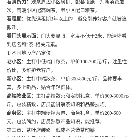
看消费力
：观察周边小区房价、配套设施，判断消费层
次。高端小区配高端茶，老小区配口粮茶。
看租期
：优先选租期3年以上的，避免刚养好客户就被迫
搬迁。
看门头展示面
：门头要显眼，宽度不低于2米，能清晰看
到店名和“茶”相关元素。
4. 不同地段产品定位
老小区
：主打中低端口粮茶，单价100-300元/斤，注重性
价比，多维护老客户。
新小区
：主打中端散茶，单价300-800元/斤，品种要丰
富，多上新品，贴合年轻群体。
高端物业区
：主打高端散茶和定制礼盒，单价800-3000元/
斤，包装精致，店员能讲解茶知识和品鉴技巧。
商务区
：主打中端便携茶包、商务礼盒，单价200-600
元，包装简约，店员熟悉产品知识，能推荐。
第三章：茶叶店装修：低成本营造茶韵感