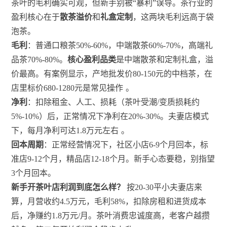
茶叶的毛利确实可观，但新手别被“暴利”误导。茶行业的
盈利核心在于
散茶溢价
和
礼盒定制
，这两块毛利远高于袋
泡茶。
毛利
：普通口粮茶50%-60%，中端散茶60%-70%，高端礼
品茶70%-80%。
核心盈利品类
是中端散茶和定制礼盒，溢
价最高。有案例显示，产地批发价80-150元的中档茶，在
店里标价680-1280元是常见操作
。
净利
：扣除租金、人工、损耗（茶叶受潮/变质损耗约
5%-10%）后，正常情况下净利在20%-30%。夫妻店模式
下，每月净利可达1.8万元左右
。
回本周期
：正常经营情况下，社区小店6-9个月回本，标
准店9-12个月，精品店12-18个月。新手心态要稳，别指望
3个月回本。
新手开茶叶店利润到底怎么样？
按20-30平小夫妻店来
算，月营收约4.5万元，毛利58%，扣除房租和进货成本
后，净赚约1.8万元/月。茶叶消费忠诚度高，老客户越攒