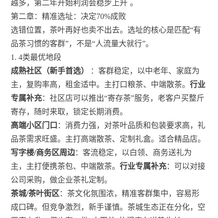
越多，第二年开始利润会稳步上升
。
第二章：精准选址：决定70%成败
选错位置，茶叶再好也卖不出去。选址的核心是匹配“有
品茶习惯的客群”，不是“人流量大就行”。
1. 4类最优地段
成熟社区（新手首选）
：客群稳定，以中老年、家庭为
主，复购率高，租金适中。主打口粮茶、中端散茶。
行业
专属补充
：社区店可以推出“寄存茶”服务，老客户买整斤
寄存，随时来取，锁定长期消费。
高端小区门口
：消费力强，对茶叶品质和包装要求高，礼
品茶需求旺盛。主打高端散茶、定制礼盒。适合精品店。
写字楼/商务区周边
：客流稳定，以白领、商务送礼为
主，主打便携茶包、中端散茶。
行业专属补充
：可以对接
公司采购，做企业茶礼定制。
茶城/茶叶街区
：茶文化氛围浓，精准客群集中，容易形
成口碑。但竞争激烈，新手谨慎。茶城生态正在分化，空