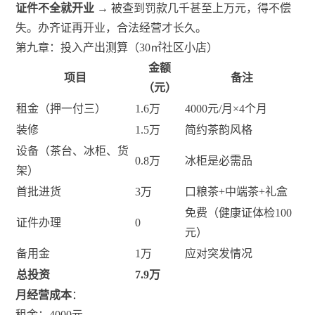
证件不全就开业
→ 被查到罚款几千甚至上万元，得不偿
失。办齐证再开业，合法经营才长久。
第九章：投入产出测算（30㎡社区小店）
金额
项目
备注
（元）
租金（押一付三）
1.6万
4000元/月×4个月
装修
1.5万
简约茶韵风格
设备（茶台、冰柜、货
0.8万
冰柜是必需品
架）
首批进货
3万
口粮茶+中端茶+礼盒
免费（健康证体检100
证件办理
0
元）
备用金
1万
应对突发情况
总投资
7.9万
月经营成本
：
租金：4000元