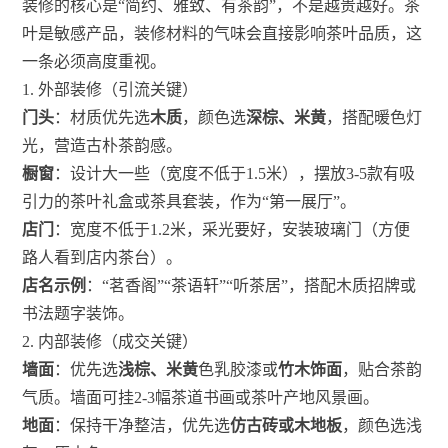
装修的核心是“简约、雅致、有茶韵”，不是越贵越好。茶
叶是敏感产品，装修材料的气味会直接影响茶叶品质，这
一条必须高度重视。
1. 外部装修（引流关键）
门头
：材质优先选
木质
，颜色选
深棕、米黄
，搭配暖色灯
光，营造古朴茶韵感。
橱窗
：设计大一些（宽度不低于1.5米），摆放3-5款有吸
引力的茶叶礼盒或茶具套装，作为“第一展厅”。
店门
：宽度不低于1.2米，采光要好，安装玻璃门（方便
路人看到店内茶台）。
店名示例
：“茗香阁”“茶语轩”“听茶居”，搭配木质招牌或
书法题字装饰。
2. 内部装修（成交关键）
墙面
：优先选
浅棕、米黄
色乳胶漆或
竹木饰面
，贴合茶韵
气质。墙面可挂2-3幅茶道书画或茶叶产地风景画。
地面
：保持干净整洁，优先选
仿古砖或木地板
，颜色选浅