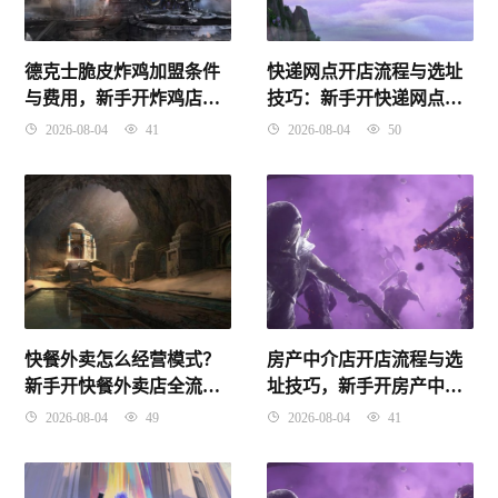
德克士脆皮炸鸡加盟条件
快递网点开店流程与选址
与费用，新手开炸鸡店选
技巧：新手开快递网点避
址及避坑全攻略
坑指南
2026-08-04
41
2026-08-04
50
快餐外卖怎么经营模式？
房产中介店开店流程与选
新手开快餐外卖店全流程
址技巧，新手开房产中介
指南
店避坑指南
2026-08-04
49
2026-08-04
41