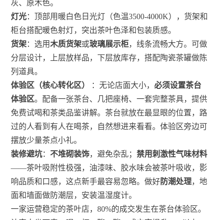
灰、原木色。
灯光
：顶部用暖白色日光灯（色温3500-4000K），货架和
柜台搭配暖色射灯，突出茶叶色泽和包装质感。
货架
：选用
木质货架
或
玻璃展示柜
，线条流畅大方。可做
分层设计，上层放样品，下层放库存，搭配陶瓷茶罐做陈
列道具。
体验区（核心转化区）
：无论店面大小，
必须设置茶台
体验区
。配备一张茶台、几把座椅、一套完整茶具，提供
免费试喝和茶类品鉴讲解。茶台就放在最显眼的位置，路
过的人看到有人在喝茶，自然想进来看看。体验区旁边可
摆放少量茶点小礼。
装修避坑
：
不堆砌装饰
，避免杂乱；
禁用刺激性气味材料
——茶叶吸附性极强，油漆味、胶水味会被茶叶吸收，影
响品质和口感，这点新手最容易忽略。做好
防潮处理
，地
面和墙面做防潮层，安装温湿度计。
一家运营稳定的茶叶店，80%的成交发生在茶台体验区。