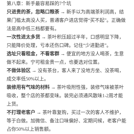
第八章：新手最容易踩的7个坑
只进贵的茶，忽略口粮茶
→ 新手以为高端茶利润高，结
果门槛太高没人买，普通客户进店觉得“买不起”。正确做
法是高中低三档都要有。
一次性进太多货
→ 茶叶积压超过半年，口感明显下降，
只能降价处理，亏本还伤口碑。记住“少进勤进”。
选址只看租金，不看客群
→ 便宜的地方没人喝茶，生意
做不起来。宁可租金贵一点，也要选对位置。
不做体验区
→ 没有茶台，客人来了没地方坐、没茶喝，
成交率低50%以上。
装修用有气味的材料
→ 茶叶吸附性强，装修气味被茶叶
吸收，整个店的茶都变味。装完必须通风散味1-2周才能
上货。
不打理老客户
→ 茶叶靠复购，买过一次的客人不维护，
等于白做。加微信、备注口味偏好、定期问候，老客户能
占你50%以上销售额。