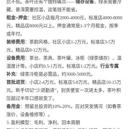
比不低。茶叶还有个独特痛点——
储存设备
，绿茶需要冷
藏、普洱需要控温，这笔钱不能省。
租金+押金
：社区小店每月2000-4000元，标准店4000-8000
元，精品店8000元以上。押金通常是1-3个月租金，按季
或年付。
装修费用
：茶韵风格，社区小店1-2万元，标准店3-5万
元，精品店8-12万元。
设备费用
：茶台、茶具、茶叶罐、冰柜（绿茶储存）、温
湿度计等。小店约0.5-1万元，标准店1-2万元。
行业专属
补充
：绿茶冷柜是必需品，约3000-5000元。
首批进货
：小店2-4万元，标准店5-8万元，精品店10-15万
元。新手切记“少进勤进”，别贪便宜一次进太多，茶叶积
压超过半年口感就变了。
备用金
：预留总投资的10%-20%，应对突发情况（如春茶
涨价、设备维修等）。
3. 盈利模型：毛利、净利、回本周期