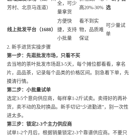
全，可少
芳村、北京马连道）
高20%-30%
选
量拿货
方便快
看不到实
可少量试
线上批发平台（1688）
捷，支持
物，品质难
单
小批量
保证
2. 新手进货实操步骤
第一步：先逛批发市场，只看不买
去当地的茶叶批发市场逛3-5天，每个摊位都看看，拿名
片，品品茶，记录每个品类的价格区间。别急着下单，先
摸清行情。
第二步：小批量试单
选定3-5个意向供应商，每样拿1-2斤试卖。卖得好的再补
货，卖不动的及时换品。新手切记“少进勤进”，别一次性
进太多。
第三步：锁定2-3个主力供应商
试单1-2个月后，根据销量锁定2-3个靠谱供应商。不要只