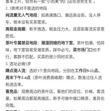
置率上升，但也有一批“小而美”的门店在逆势生长
。
2. 3类绝对不能选的地段
纯流量无人气地段
：如高速路口、偏远商业街，没人停
车，根本没有买茶需求。
高租金商圈
：新手慎选，租金压力大，且逛街客流买茶意
愿低。
茶叶专属禁忌地段
：
潮湿阴暗的地下室
。茶叶怕潮、怕异
味，地下室容易受潮变质，踩中必亏。
菜市场门口
也不
行，客群不匹配，买菜的很少同时买茶。
3. 选址必做5步
蹲点测人流
：选好3个意向地段，分别在
工作日9-11点、
周末下午2-4点
（茶叶消费高峰期）蹲点，数准过往人流
和进店率。
看竞品
：观察周边的茶叶店，看他们的定位、价格、客流
量。如果周边都是高端店，新手可做中端口粮茶，差异化
突围。