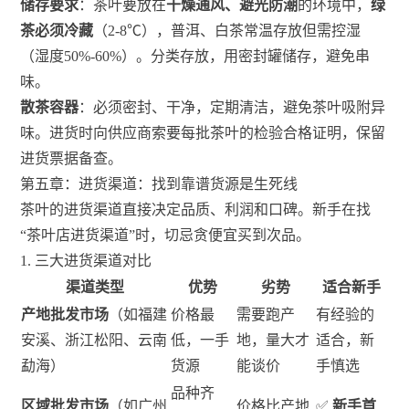
储存要求
：茶叶要放在
干燥通风、避光防潮
的环境中，
绿
茶必须冷藏
（2-8℃），普洱、白茶常温存放但需控湿
（湿度50%-60%）。分类存放，用密封罐储存，避免串
味。
散茶容器
：必须密封、干净，定期清洁，避免茶叶吸附异
味。进货时向供应商索要每批茶叶的检验合格证明，保留
进货票据备查。
第五章：进货渠道：找到靠谱货源是生死线
茶叶的进货渠道直接决定品质、利润和口碑。新手在找
“茶叶店进货渠道”时，切忌贪便宜买到次品。
1. 三大进货渠道对比
渠道类型
优势
劣势
适合新手
产地批发市场
（如福建
价格最
需要跑产
有经验的
安溪、浙江松阳、云南
低，一手
地，量大才
适合，新
勐海）
货源
能谈价
手慎选
品种齐
区域批发市场
（如广州
价格比产地
✅
新手首