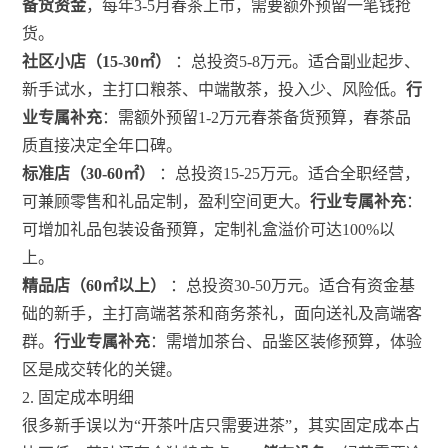
备货资金
，每年3-5月春茶上市，需要额外预留一笔钱抢
货。
社区小店（15-30㎡）
：总投资5-8万元。适合副业起步、
新手试水，主打口粮茶、中端散茶，投入少、风险低。
行
业专属补充
：需额外预留1-2万元春茶备货预算，春茶品
质直接决定全年口碑。
标准店（30-60㎡）
：总投资15-25万元。适合全职经营，
可兼顾零售和礼品定制，盈利空间更大。
行业专属补充
：
可增加礼品包装设备预算，定制礼盒溢价可达100%以
上。
精品店（60㎡以上）
：总投资30-50万元。适合有资金基
础的新手，主打高端茗茶和商务茶礼，面向送礼及高端客
群。
行业专属补充
：需增加茶台、品鉴区装修预算，体验
区是成交转化的关键。
2. 固定成本明细
很多新手误以为“开茶叶店只需要进茶”，其实固定成本占