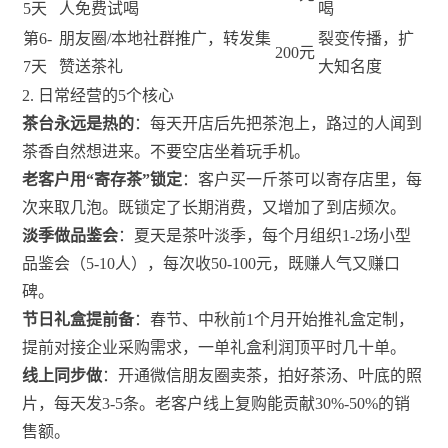
5天
人免费试喝
喝
第6-
朋友圈/本地社群推广，转发集
裂变传播，扩
200元
7天
赞送茶礼
大知名度
2. 日常经营的5个核心
茶台永远是热的
：每天开店后先把茶泡上，路过的人闻到
茶香自然想进来。不要空店坐着玩手机。
老客户用“寄存茶”锁定
：客户买一斤茶可以寄存店里，每
次来取几泡。既锁定了长期消费，又增加了到店频次。
淡季做品鉴会
：夏天是茶叶淡季，每个月组织1-2场小型
品鉴会（5-10人），每次收50-100元，既赚人气又赚口
碑。
节日礼盒提前备
：春节、中秋前1个月开始推礼盒定制，
提前对接企业采购需求，一单礼盒利润顶平时几十单。
线上同步做
：开通微信朋友圈卖茶，拍好茶汤、叶底的照
片，每天发3-5条。老客户线上复购能贡献30%-50%的销
售额。