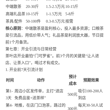
中端散茶
20-30斤
1.5-2.5万元
10-15斤
高端礼品茶
10-15斤
1-1.5万元
5-8斤
茶具/配件
50-100件
0.3-0.5万元
按需
核心原则
：中端散茶是盈利核心，投入最多资源；口粮茶
是引流品，用低价带人气；礼品茶是利润放大器，节日提
前1个月备货。
第七章：开业引流与日常经营
茶叶店开业最怕“门可罗雀”。前3个月的关键是“让人进
店、让茶入口”，喝过才有成交。
1. 开业前7天引流计划
预计
时间
动作
预期效果
成本
第1-
周边小区发传单，主打“进店
吸引100-200人
500元
3天
免费品鉴+送茶样”
到店
第4-
地推，在店门口泡茶，路过的
每天30-50人试
300元