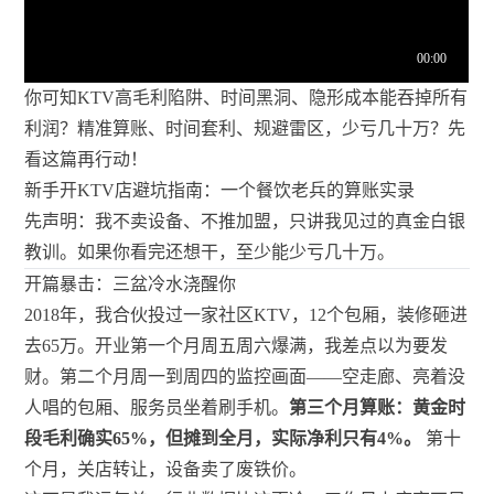
你可知KTV高毛利陷阱、时间黑洞、隐形成本能吞掉所有
利润？精准算账、时间套利、规避雷区，少亏几十万？先
看这篇再行动！
新手开KTV店避坑指南：一个餐饮老兵的算账实录
先声明：我不卖设备、不推加盟，只讲我见过的真金白银
教训。如果你看完还想干，至少能少亏几十万。
开篇暴击：三盆冷水浇醒你
2018年，我合伙投过一家社区KTV，12个包厢，装修砸进
去65万。开业第一个月周五周六爆满，我差点以为要发
财。第二个月周一到周四的监控画面——空走廊、亮着没
人唱的包厢、服务员坐着刷手机。
第三个月算账：黄金时
段毛利确实65%，但摊到全月，实际净利只有4%。
第十
个月，关店转让，设备卖了废铁价。