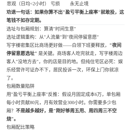
悲观（日均<2小时）
亏损
永无止境
劝退一句话：如果你算不出"盈亏平衡上座率"就敢投，这
笔钱不如存定期。
选址与包厢规划：算清"时间生意"
选址逻辑重构：从"人流量"到"夜间停留意愿"
写字楼密集区比商场更好做——白领下班要释放，
"夜间
停留意愿选址"
是关键。商场客人吃完就走，写字楼周边
客人"没地方去"，你的店是目的地。但纯住宅区必死：娱
乐经营许可证办不下，居民投诉一次，环保上门你就凉
了。
包厢数量陷阱
用"盈亏平衡上座率"反推：假设月固定成本6万，单包厢
每小时贡献80元，月有效营业300小时。你需要多少包
厢？
不是越多越好，是"刚好够周五用、周四周三不空
烧"。
包厢配比策略