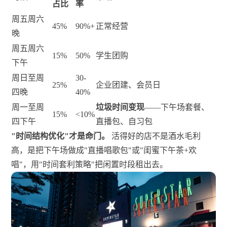
占比
率
周五周六
45%
90%+
正常经营
晚
周五周六
15%
50%
学生团购
下午
周日至周
30-
25%
企业团建、会员日
四晚
40%
周一至周
垃圾时间变现
——下午场套餐、
15%
<10%
四下午
直播包、自习包
"时间结构优化"才是命门。
活得好的店不是酒水毛利
高，是把下午场做成"直播唱歌包"或"闺蜜下午茶+欢
唱"，用"时间套利策略"把闲置时段租出去。