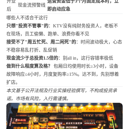
开业
运营资金低于3个月固定成本时，立
现金流预警线
后
即启动应急
哪些人不适合干这行
只想"投资不管事"的
：KTV没有纯财务投资人，老板不
在现场，员工偷懒、跑单、浪费你看不见
接受不了"周五忙死、周二闲死"的
：时间波动极大，心态
不稳容易乱打折、乱促销
现金流少于总投资1.5倍的
：别all in，这行容错率极低
做到什么程度算及格？
包厢日均使用时长≥3小时，设备
故障响应≤4小时，月度复购率≥15%。达不到，先别想着
扩店。
本文基于公开法规及行业实操经验撰写，不构成投资承
诺。市场有风险，入行需谨慎。