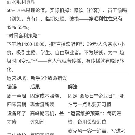
酒水毛利真相
60%-70%是理论值。实际扣掉：赠饮（拉客）、员工偷喝
（别笑，真有）、临期处理、破损——
净毛利往往只有
45%-55%。
"时间套利策略"
下午场14:00-18:00，推"直播欢唱包"：39元/人含茶水+小
食，吸引主播、学生、自由职业者。不为赚钱，为**"垃
圾时间变现"**——有人气就有传播，有传播就有晚场转
化。
运营避坑：新手5个致命错误
错误
后果
解法
周一至周
固定成本照烧，
固定"会员日""企业日"，哪
四零营销
现金流断裂
怕亏一点也要养习惯
设备坏了
高峰期宕机，差
"运营维护预案"
：每周巡
才修
评如潮
检，备用设备到位
麦克风一客一消毒，写进考