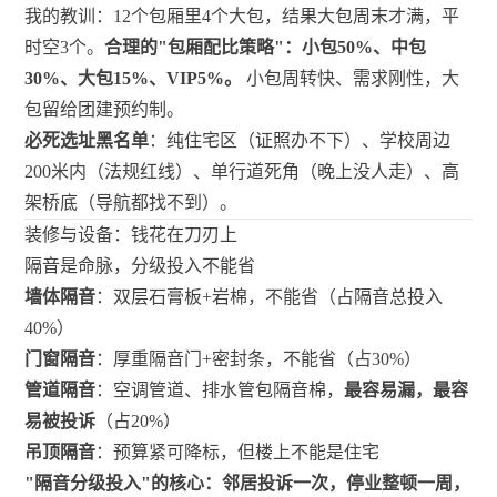
我的教训：12个包厢里4个大包，结果大包周末才满，平
时空3个。
合理的"包厢配比策略"：小包50%、中包
30%、大包15%、VIP5%。
小包周转快、需求刚性，大
包留给团建预约制。
必死选址黑名单
：纯住宅区（证照办不下）、学校周边
200米内（法规红线）、单行道死角（晚上没人走）、高
架桥底（导航都找不到）。
装修与设备：钱花在刀刃上
隔音是命脉，分级投入不能省
墙体隔音
：双层石膏板+岩棉，不能省（占隔音总投入
40%）
门窗隔音
：厚重隔音门+密封条，不能省（占30%）
管道隔音
：空调管道、排水管包隔音棉，
最容易漏，最容
易被投诉
（占20%）
吊顶隔音
：预算紧可降标，但楼上不能是住宅
"隔音分级投入"的核心：邻居投诉一次，停业整顿一周，