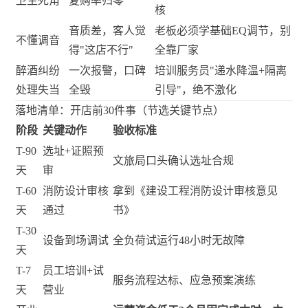
卫生死角
复购率归零
核
音质差，客人觉
老板必须学基础EQ调节，别
不懂调音
得"这店不行"
全靠厂家
醉酒纠纷
一次报警，口碑
培训服务员"递水降温+隔离
处理失当
全毁
引导"，绝不激化
落地清单：开店前30件事（节选关键节点）
阶段
关键动作
验收标准
T-90
选址+证照预
文旅局口头确认选址合规
天
审
T-60
消防设计审核
拿到《建设工程消防设计审核意见
天
通过
书》
T-30
设备到场调试
全负荷试运行48小时无故障
天
T-7
员工培训+试
服务流程达标、应急预案演练
天
营业