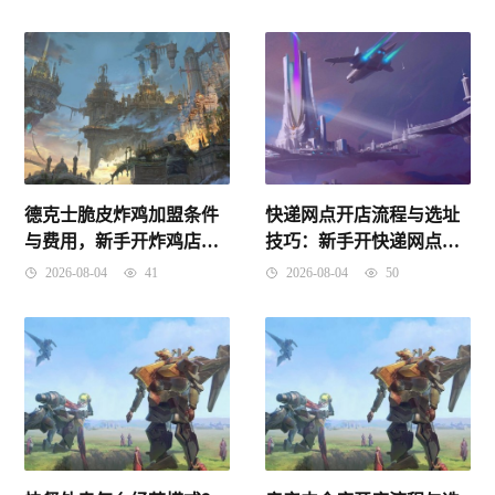
德克士脆皮炸鸡加盟条件
快递网点开店流程与选址
与费用，新手开炸鸡店选
技巧：新手开快递网点避
址及避坑全攻略
坑指南
2026-08-04
41
2026-08-04
50