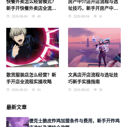
快餐外卖怎么经营模式？
房产中介店开店流程与选
新手开快餐外卖店全流程
址技巧，新手开房产中介
指南
店避坑指南
2026-08-04
49
2026-08-04
41
散货服装店怎么经营？新
文具店开店流程与选址技
手开店全流程实操攻略
巧新手实操指南
2026-08-03
43
2026-08-03
50
最新文章
德克士脆皮炸鸡加盟条件与费用，新手开炸鸡