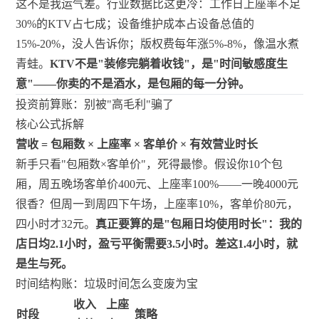
这不是我运气差。行业数据比这更冷：工作日上座率不足
30%的KTV占七成；设备维护成本占设备总值的
15%-20%，没人告诉你；版权费每年涨5%-8%，像温水煮
青蛙。
KTV不是"装修完躺着收钱"，是"时间敏感度生
意"——你卖的不是酒水，是包厢的每一分钟。
投资前算账：别被"高毛利"骗了
核心公式拆解
营收 = 包厢数 × 上座率 × 客单价 × 有效营业时长
新手只看"包厢数×客单价"，死得最惨。假设你10个包
厢，周五晚场客单价400元、上座率100%——一晚4000元
很香？但周一到周四下午场，上座率10%，客单价80元，
四小时才32元。
真正要算的是"包厢日均使用时长"：我的
店日均2.1小时，盈亏平衡需要3.5小时。差这1.4小时，就
是生与死。
时间结构账：垃圾时间怎么变废为宝
收入
上座
时段
策略