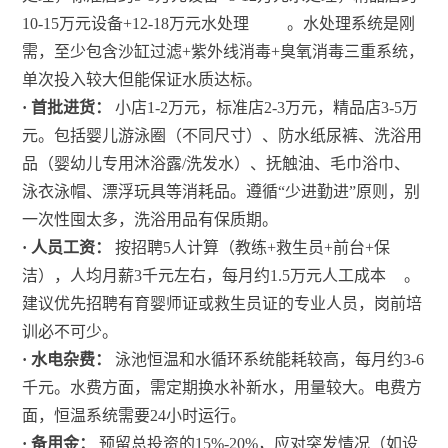
10-15万元设备+12-18万元水处理
。水处理系统是刚
需，至少包含沙缸过滤+紫外线消毒+臭氧消毒三重系统，
单次投入较大但能保证水质达标。
· 首批进货：
小店1-2万元，标准店2-3万元，精品店3-5万
元。包括婴儿游泳圈（不同尺寸）、防水纸尿裤、洗浴用
品（婴幼儿专用沐浴露/洗发水）、抚触油、毛巾浴巾、
泳衣泳帽、漂浮玩具等消耗品。遵循“少进勤进”原则，别
一次性囤太多，洗浴用品有保质期。
· 人员工资：
按招聘5人计算（教练+救生员+前台+保
洁），人均月薪3千元左右，每月约1.5万元人工成本
。
建议优先招聘有育婴师证或救生员证的专业人员，岗前培
训必不可少。
· 水电杂费：
泳池恒温和水循环系统能耗较高，每月约3-6
千元。水费方面，需定期换水补新水，用量较大。电费方
面，恒温系统需要24小时运行。
· 备用金：
预留总投资的15%-20%，应对突发情况（如设