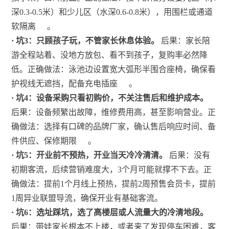
深0.3-0.5米）和少儿区（水深0.6-0.8米），用围栏或通道
软隔离
。
· 坑3：只顾孩子玩，不管家长休息体验。
后果：家长陪
游全程站着、没地方放包、看不到孩子，复购率必然降
低。正确做法：泳池边设置宽大弧形半围合座椅，确保看
护视线无遮挡，配备充电插座
。
· 坑4：设备采购只看初购价，不关注售后和维护成本。
后果：设备频繁出故障，维修费用高，甚至影响营业。正
确做法：选择有口碑的品牌厂家，确认售后响应时间、备
件供应、保修期限
。
· 坑5：开业前不预热，开业当天冷冷清清。
后果：没有
初期客流，后续营销难度大，3个月可能就撑不下去。正
确做法：提前1个月线上预热，提前2周预售会员卡，提前
1周异业联盟导流，确保开业有基础客流。
· 坑6：选址踩坑，选了高楼层或人流量大的冷清地段。
后果：带娃家长根本不上楼，或者来了发现停车困难，客