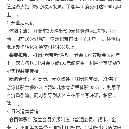
值是游泳馆的核心收入来源，单客年均消费可达3000元以
上
。
2. 开业活动设计
· 体验引流：
开业前3天推出“9.9元体验游泳1次”限时活
动，限前100名预约，快速积累首批种子用户
。体验后
现场办卡转化率通常可达40%以上。
· 裂变拉新：
推出“老带新”活动，老会员推荐新会员办年
卡，双方各送1个月会期或100元储值金。利用分享奖励功
能实现裂变传播
。
· 团购合作：
在美团、大众点评上线团购套餐，如“亲子
游泳体验套餐88元”“婴幼儿水育课程体验199元”，利用平
台流量引流。同时引导到店客户在平台写好评，积累口
碑
。
3. 日常运营营销
· 会员体系：
建立会员分级制度（普通会员、银卡、金
卡），不同等级享受不同折扣和权益。定期推出储值优惠