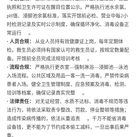
执照和卫生许可证在醒目位置公示。严格执行池水余氯、
pH值、浸脚池余氯标准，落实开馆前必检、营业中每2小
时检测记录及实时公示制度，确保循环净化、消毒设备正
常运行
。
· 人员合规：
从业人员持有效健康证上岗，每年定期体
检。救生员必须持有国家认可的救生员证，按规定数量配
备。开馆前全员完成法规培训考核
。
· 流程合规：
严格执行更衣室—强制淋浴—浸脚池—泳池
入场流程。公共区域及用品一客一洗一消毒，严禁传染病
患者入场。健全卫生管理制度、应急预案及消毒、检测、
培训等档案，确保记录真实完整
。
· 法律责任：
对无证经营、水质不达标、消毒不规范等违
法行为，将依法采取责令整改、罚款、停业整顿等措施；
造成传染病传播的，依法从重追责
。千万不能省消毒
设备钱，更不能为了节约成本偷工减料，一旦出事后果严
重。