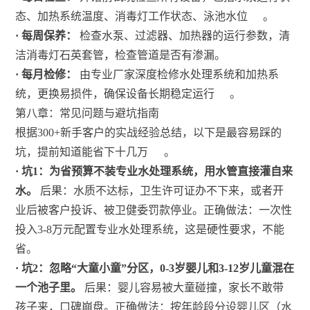
态、加热系统温度、消毒灯工作状态、泳池水位
。
· 每周保养：
检查水泵、过滤器、加热器的运行参数，清
洁消毒灯石英套管，检查管道是否有渗漏。
· 每月检修：
由专业厂家深度检修水处理系统和加热系
统，更换易损件，确保设备长期稳定运行
。
第八章：常见问题与避坑指南
根据300+新手客户的实战经验总结，以下是最容易踩的
坑，提前知道能省下十几万
。
· 坑1：为省预算不装专业水处理系统，用水管直接灌自来
水。
后果：水质不达标，卫生许可证办不下来，或者开
业后被客户投诉、被卫健委罚款停业。正确做法：一次性
投入3-8万元配置专业水处理系统，这是硬性要求，不能
省。
· 坑2：忽略“大童小童”分区，0-3岁婴儿和3-12岁儿童混在
一个池子里。
后果：婴儿容易被大童碰撞，家长不敢带
孩子来，口碑崩盘。正确做法：按年龄段分设婴儿区（水