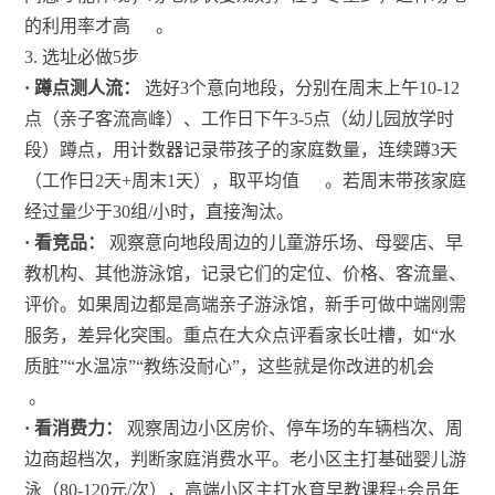
的利用率才高
。
3. 选址必做5步
· 蹲点测人流：
选好3个意向地段，分别在周末上午10-12
点（亲子客流高峰）、工作日下午3-5点（幼儿园放学时
段）蹲点，用计数器记录带孩子的家庭数量，连续蹲3天
（工作日2天+周末1天），取平均值
。若周末带孩家庭
经过量少于30组/小时，直接淘汰。
· 看竞品：
观察意向地段周边的儿童游乐场、母婴店、早
教机构、其他游泳馆，记录它们的定位、价格、客流量、
评价。如果周边都是高端亲子游泳馆，新手可做中端刚需
服务，差异化突围。重点在大众点评看家长吐槽，如“水
质脏”“水温凉”“教练没耐心”，这些就是你改进的机会
。
· 看消费力：
观察周边小区房价、停车场的车辆档次、周
边商超档次，判断家庭消费水平。老小区主打基础婴儿游
泳（80-120元/次），高端小区主打水育早教课程+会员年