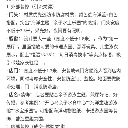
1. 外部装修（引流关键）
· 门头：
材质优先选防水防腐材质，颜色选海洋蓝+白色
搭配，突出“海洋主题”“亲子水上乐园”的感觉。门头宽度
不低于2.5米，采光好，夜间要有照明。
· 橱窗：
设计要大一些（宽度不低于1.8米），作为“第一
展厅”，里面摆放可爱的卡通泳圈、漂浮玩具、儿童泳衣
展示，配上“恒温33-35℃”“每日消毒换水”等卖点标语，吸
引带娃家长驻足
。
· 店门：
宽度不低于1.2米，安装玻璃门方便路人看到店内
环境，同时考虑安全性，安装防盗锁、监控。地面要做防
滑处理，门口铺设防滑垫。
· 店名+装饰：
店名要贴合亲子游泳主题，兼顾好记、好
传播。参考案例：“开心岛亲子水育中心”“海洋童趣游泳
馆”“水宝乐园”。可搭配海洋动物贴纸、卡通游泳圈等装
饰，营造童趣氛围。
2. 内部装修（成交+体验关键）