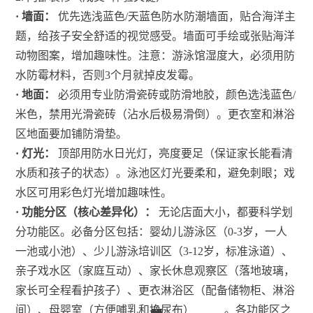
· 墙面：
优先选浅蓝色/天蓝色防水防潮墙面，贴合海洋主
题，给孩子安全舒适的视觉感受。墙面可手绘或张贴海洋
动物图案，增加趣味性。注意：游泳馆湿度大，必须用防
水防霉材料，否则3个月就掉皮发霉。
· 地面：
必须用专业防滑瓷砖或防滑地胶，颜色选浅蓝色/
米色，禁用光滑瓷砖（沾水后极易滑倒）。更衣室和淋浴
区地面要加铺防滑垫。
· 灯光：
顶部用防水日光灯，亮度要足（保证家长能看清
水质和孩子的状态）。泳池区灯光要柔和，避免刺眼；戏
水区可用彩色灯光增加趣味性。
· 功能分区（核心差异化）：
无论店面大小，都要科学划
分功能区。必备分区包括：婴幼儿游泳区（0-3岁，一人
一池或小池）、少儿游泳培训区（3-12岁，标准泳道）、
亲子戏水区（家庭互动）、家长休息观察区（落地玻璃，
家长可全程看护孩子）、更衣淋浴区（配备储物柜、淋浴
间）、母婴室（方便哺乳和换尿布）
。各功能区之
21
29
16
26
26
16
16
21
16
21
21
16
21
26
26
26
64
64
16
28
26
26
28
21
69
13
69
44
66
45
52
44
66
66
66
66
66
21
21
21
21
57
64
21
39
66
54
66
67
67
64
67
67
67
26
11
11
11
11
11
11
11
9
9
9
9