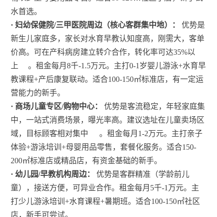
水首选。
· 妇幼保健院/三甲医院周边（核心客群集中地）：
优势是
新生儿家庭多，家长对水育早教认知度高，刚需大，客单
价高。可在产科病房建立转介合作，转化率可达35%以
上
。租金每月8千-1.5万元。主打0-1岁婴儿游泳+水育早
教课程+产后康复联动。适合100-150㎡标准店，有一定运
营能力的新手。
· 商场儿童专区/购物中心：
优势是客流稳定，年轻家庭集
中，一站式消费场景，曝光率高。建议选址在儿童卖场区
域，目标顾客相对集中
。租金每月1-2万元。主打亲子
体验+游泳培训+母婴用品零售，套餐化服务。适合150-
200㎡标准店或精品店，有资金基础的新手。
· 幼儿园/早教机构周边：
优势是客群精准（学龄前儿
童），接送方便，可异业合作。租金每月5千-1万元。主
打少儿游泳培训+水育课程+暑期班。适合100-150㎡社区
店，新手可尝试。