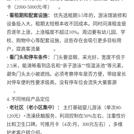
卡（2000-5000元/年）
。
· 看租期和配套设施：
优先选租期3-5年的，游泳馆装修和
设备投入大，租期太短根本收不回成本。同时问清租金是
否逐年上涨，上涨幅度不超过10%。周边要有幼儿园、学
校、购物中心等配套设施，这些存在会吸引更多目标用
户，提高客流量
。
· 看门头和停车条件：
门头要显眼、采光好，宽度不低于
2.5米，能清晰看到店名和“亲子游泳”“恒温泳池”等元素，
避免门头太小被遮挡。必须考察停车是否方便，带娃家长
对停车便利性要求极高，没有停车位会流失大量客源
。
4. 不同地段产品定位
· 老社区（老小区集中）：
主打基础婴儿游泳（单次80-
120元）+洗澡抚触服务，利润控制在50%左右，注重性价
比和卫生口碑。可推月卡（4次/月，300元左右），多维
护老客户转介绍。