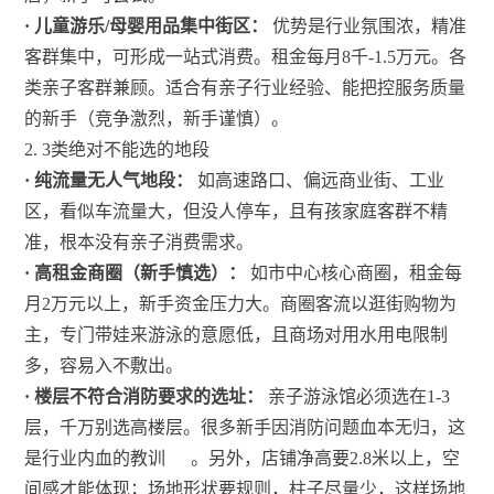
· 儿童游乐/母婴用品集中街区：
优势是行业氛围浓，精准
客群集中，可形成一站式消费。租金每月8千-1.5万元。各
类亲子客群兼顾。适合有亲子行业经验、能把控服务质量
的新手（竞争激烈，新手谨慎）。
2. 3类绝对不能选的地段
· 纯流量无人气地段：
如高速路口、偏远商业街、工业
区，看似车流量大，但没人停车，且有孩家庭客群不精
准，根本没有亲子消费需求。
· 高租金商圈（新手慎选）：
如市中心核心商圈，租金每
月2万元以上，新手资金压力大。商圈客流以逛街购物为
主，专门带娃来游泳的意愿低，且商场对用水用电限制
多，容易入不敷出。
· 楼层不符合消防要求的选址：
亲子游泳馆必须选在1-3
层，千万别选高楼层。很多新手因消防问题血本无归，这
是行业内血的教训
。另外，店铺净高要2.8米以上，空
间感才能体现；场地形状要规则，柱子尽量少，这样场地