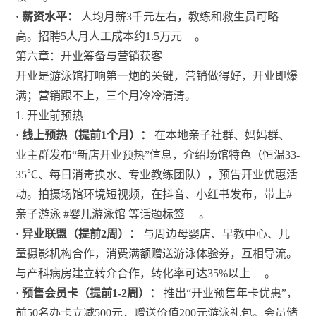
· 薪资水平：
人均月薪3千元左右，教练和救生员可略
高。招聘5人月人工成本约1.5万元
。
第六章：开业筹备与营销获客
开业是游泳馆打响第一炮的关键，营销做得好，开业即爆
满；营销跟不上，三个月冷冷清清。
1. 开业前预热
· 线上预热（提前1个月）：
在本地亲子社群、妈妈群、
业主群发布“新店开业预热”信息，介绍场馆特色（恒温33-
35℃、每日消毒换水、专业教练团队），预告开业优惠活
动。拍摄场馆环境短视频，在抖音、小红书发布，带上#
亲子游泳 #婴儿游泳馆 等话题标签
。
· 异业联盟（提前2周）：
与周边母婴店、早教中心、儿
童摄影机构合作，消费满额赠送游泳体验券，互相导流。
与产科病房建立转介合作，转化率可达35%以上
。
· 预售会员卡（提前1-2周）：
推出“开业预售年卡优惠”，
前50名办卡立减500元，赠送价值200元游泳礼包。会员储