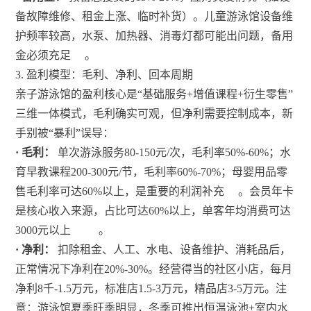
备故障维修、租金上涨、临时补货）。儿童游泳馆设备维
护频率较高，水泵、加热器、消毒灯都可能出问题，备用
金必须充足
。
3. 盈利模型：毛利、净利、回本周期
亲子游泳馆的盈利核心是“基础服务+增值课程+衍生零售”
三维一体模式，毛利确实可观，但净利需要控制成本，新
手别被“暴利”误导：
· 毛利：
单次游泳服务80-150元/次，毛利率50%-60%；水
育早教课程200-300元/节，毛利率60%-70%；母婴用品零
售毛利率可达60%以上，是重要的利润补充
。会员年卡
是核心收入来源，占比可达60%以上，单客年均消费可达
3000元以上
。
· 净利：
扣除租金、人工、水电、设备维护、消耗品后，
正常情况下净利在20%-30%。经营得当的社区小店，每月
净利8千-1.5万元，标准店1.5-3万元，精品店3-5万元。注
意：游泳馆夏季旺季明显，冬季可推出恒温泳池+室内水