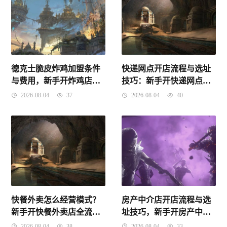
德克士脆皮炸鸡加盟条件
快递网点开店流程与选址
与费用，新手开炸鸡店选
技巧：新手开快递网点避
址及避坑全攻略
坑指南
2026-08-04
37
2026-08-04
40
快餐外卖怎么经营模式？
房产中介店开店流程与选
新手开快餐外卖店全流程
址技巧，新手开房产中介
指南
店避坑指南
2026-08-04
38
2026-08-04
33