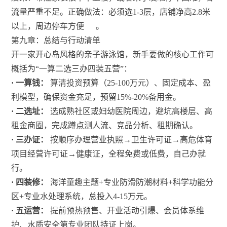
流量严重不足。正确做法：必须选1-3层，店铺净高2.8米
以上，周边停车方便
。
第九章：总结与行动清单
开一家开心岛风格的亲子游泳馆，新手要做的核心工作可
概括为“一算二选三办四装五营”：
· 一算钱：
算清投资预算（25-100万元）、固定成本、盈
利模型，确保资金充足，预留15%-20%备用金。
· 二选址：
选成熟社区或妇幼医院周边，避坑高楼层、高
租金商圈，完成蹲点测人流、竞品分析、租期确认。
· 三办证：
按顺序办理营业执照→卫生许可证→高危体育
项目经营许可证→健康证，全程免费或低费，自己办就
行。
· 四装修：
海洋童趣主题+专业防滑防潮材料+科学功能分
区+专业水处理系统，总投入4-15万元。
· 五运营：
提前预热预售、开业活动引爆、会员体系维
护、水质安全第专业团队持证上岗。