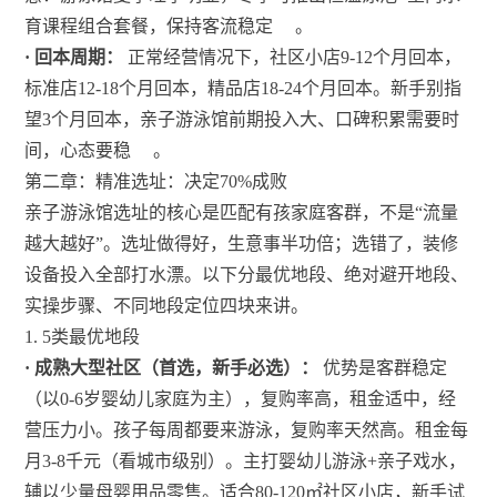
育课程组合套餐，保持客流稳定
。
· 回本周期：
正常经营情况下，社区小店9-12个月回本，
标准店12-18个月回本，精品店18-24个月回本。新手别指
望3个月回本，亲子游泳馆前期投入大、口碑积累需要时
间，心态要稳
。
第二章：精准选址：决定70%成败
亲子游泳馆选址的核心是匹配有孩家庭客群，不是“流量
越大越好”。选址做得好，生意事半功倍；选错了，装修
设备投入全部打水漂。以下分最优地段、绝对避开地段、
实操步骤、不同地段定位四块来讲。
1. 5类最优地段
· 成熟大型社区（首选，新手必选）：
优势是客群稳定
（以0-6岁婴幼儿家庭为主），复购率高，租金适中，经
营压力小。孩子每周都要来游泳，复购率天然高。租金每
月3-8千元（看城市级别）。主打婴幼儿游泳+亲子戏水，
辅以少量母婴用品零售。适合80-120㎡社区小店，新手试