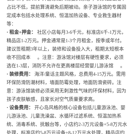
占比不低，提前算清避免后期被动。亲子游泳馆的专属固
定成本包括水处理系统、恒温加热设备、专业救生器材
等：
· 租金+押金：
社区小店每月3-6千元，标准店6千-1万元，
精品店1-2万元。押金通常是1-3个月租金，按季或年付。
建议签租期3年以上，装修和设备投入大，租期太短根本
收不回成本
。注意：游泳馆对楼层有硬性要求，必须
选在1-3层，消防不允许在更高楼层经营婴儿游泳馆
。
· 装修费用：
海洋/童话主题风格，总费用4-15万元。需用
环保防滑防潮材料，墙面防霉处理，地面防滑瓷砖。注
意：游泳馆装修必须采用无刺激性气味的环保材料，因为
孩子皮肤敏感，且家长对空气质量要求高。
· 设备费用：
开心岛风格的核心设备包括儿童游泳池、婴
儿游泳池、儿童洗澡盆、水循环过滤系统、恒温加热系
统、消毒系统、抚触台等，小店约2-3万元设备+5-8万元水
处理，标准店约5-8万元设备+8-12万元水处理，精品店约