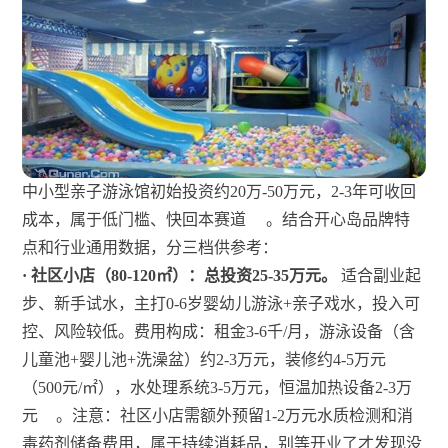
中小型亲子游泳馆初始投资约20万-50万元，2-3年可收回
成本，属于低门槛、快回本赛道
。结合开心岛品牌特
点和行业通用数据，分三档供参考：
· 社区小店（80-120㎡）：总投资25-35万元。
适合副业起
步、新手试水，主打0-6岁婴幼儿游泳+亲子戏水，投入可
控、风险较低。费用构成：租金3-6千/月，游泳设备（含
儿童池+婴儿池+洗澡盆）约2-3万元，装修约4-5万元
（500元/㎡），水处理系统3-5万元，恒温加热设备2-3万
元
。注意：社区小店需额外预留1-2万元水质检测和消
毒药剂储备费用，属于持续消耗品，别等开业了才发现没