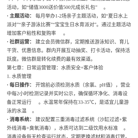
活动，如“储值3000送价值500元成长礼包”
。
· 主题活动：
每月举办1-2场亲子主题活动，如“夏日水上
派对”“亲子游泳比赛”“宝宝生日水育派对”。通过主题活动
增加客户粘性和复购率
。
· 社群运营：
建立会员微信群，定期推送游泳知识、育儿
干货、优惠信息。群内开展互动抽奖、打卡活动，保持活
跃度。微信群是转化续费的最有效渠道。
第七章：日常运营管理：水质安全+客户体验
1. 水质管理
· 每日操作：
开馆前必须检测水质（余氯、pH值），营业
中每2小时检测记录并实时公示，确保循环净化、消毒设
备正常运行
。水温常年保持在33-35℃，是适宜儿童游
泳的水温
。
· 消毒系统：
建议配置三重消毒过滤系统（沙缸过滤+紫
外线消毒+臭氧消毒），水质可达到二级饮用水标准
。
消毒设备每天检查运行状态，定期更换滤材和消毒灯管。