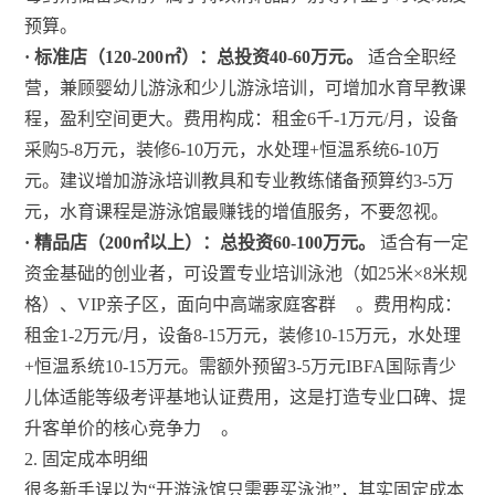
预算。
· 标准店（120-200㎡）：总投资40-60万元。
适合全职经
营，兼顾婴幼儿游泳和少儿游泳培训，可增加水育早教课
程，盈利空间更大。费用构成：租金6千-1万元/月，设备
采购5-8万元，装修6-10万元，水处理+恒温系统6-10万
元。建议增加游泳培训教具和专业教练储备预算约3-5万
元，水育课程是游泳馆最赚钱的增值服务，不要忽视。
· 精品店（200㎡以上）：总投资60-100万元。
适合有一定
资金基础的创业者，可设置专业培训泳池（如25米×8米规
格）、VIP亲子区，面向中高端家庭客群
。费用构成：
租金1-2万元/月，设备8-15万元，装修10-15万元，水处理
+恒温系统10-15万元。需额外预留3-5万元IBFA国际青少
儿体适能等级考评基地认证费用，这是打造专业口碑、提
升客单价的核心竞争力
。
2. 固定成本明细
很多新手误以为“开游泳馆只需要买泳池”，其实固定成本