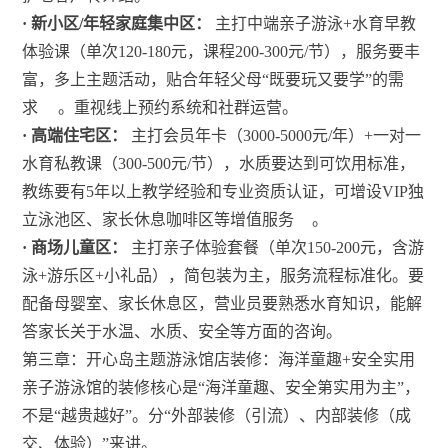
· 新小区/年轻家庭集中区：
主打中端亲子游泳+水育早教
体验课（单次120-180元，课程200-300元/节），服务要丰
富，多上主题活动，贴合年轻父母“既要玩又要学”的需
求
。重视线上预约系统和社群运营。
· 高端住宅区：
主打会员年卡（3000-5000元/年）+一对一
水育私教课（300-500元/节），水质要达到可饮用标准，
教练要有5年以上教学经验和专业资质认证，可增设VIP独
立泳池区、家长休息咖啡区等增值服务
。
· 商场儿童区：
主打亲子体验套餐（单次150-200元，含游
泳+游乐区+小礼品），简包装为主，服务流程标准化。要
配备母婴室、家长休息区，营业员要熟悉水育知识，能解
答家长关于水温、水质、安全等方面的咨询。
第三章：开心岛主题游泳馆店装修：海洋童趣+安全实用
亲子游泳馆的装修核心是“海洋童趣、安全第实用为主”，
不是“越贵越好”。分“外部装修（引流）、内部装修（成
交、体验）”来讲。