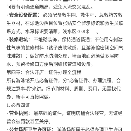
间要有明确通道隔离，避免人流交叉混乱。
· 安全设备配置：
必须配备救生圈、救生杆、急救箱等救
生器材，在泳池边醒目位置张贴安全警示标识和救生员联
系方式。水深标识要清晰，浅水区≤0.8米
。
· 装修避坑：
不堆砌装饰，保持通道畅通；不使用有刺激
性气味的装修材料（孩子皮肤敏感，且游泳馆密闭空间气
味难散）；做好防水防潮处理，墙面地面必须做多层防
水，预留检修口方便后期维修管道和设备。
第四章：合法开店：证件办理全流程
所有游泳馆开店必备证件，分“必备证件、办理流程、合
规注意事项”来讲。细节到材料、周期、费用，无需找代
办，新手可直接照做。
1. 必备四证
· 营业执照：
最基础的证件，证明店铺合法经营，无证经
营会被罚款甚至关停。
· 公共场所卫生许可证：
游泳场所属于必须办理卫生许可