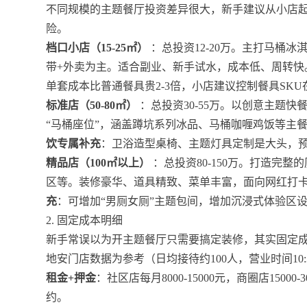
不同规模的主题餐厅投资差异很大，新手建议从小店起
险。
档口小店（15-25㎡）
：总投资12-20万。主打马桶
带+外卖为主。适合副业、新手试水，成本低、周转快
单套成本比普通餐具贵2-3倍，小店建议控制餐具SKU在1
标准店（50-80㎡）
：总投资30-55万。以创意主题快
“马桶座位”，涵盖蹲坑系列冰品、马桶咖喱鸡饭等主
饮专属补充
：卫浴造型桌椅、主题灯具定制是大头，预
精品店（100㎡以上）
：总投资80-150万。打造完
区等。装修豪华、道具精致、菜单丰富，面向网红打
充
：可增加“男厕女厕”主题包间，增加沉浸式体验区
2. 固定成本明细
新手常误以为开主题餐厅只需要搞定装修，其实固定成
地安门店数据为参考（日均接待约100人，营业时间10:3
租金+押金
：社区店每月8000-15000元，商圈店1500
约。