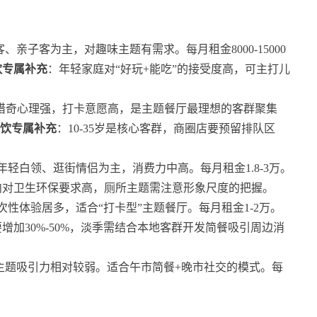
亲子客为主，对趣味主题有需求。每月租金8000-15000
饮专属补充
：年轻家庭对“好玩+能吃”的接受度高，可主打儿
，猎奇心理强，打卡意愿高，是主题餐厅最理想的客群聚集
餐饮专属补充
：10-35岁是核心客群，商圈店要预留排队区
轻白领、逛街情侣为主，消费力中高。每月租金1.8-3万。
内对卫生环保要求高，厕所主题需注意形象尺度的把握。
性体验居多，适合“打卡型”主题餐厅。每月租金1-2万。
增加30%-50%，淡季需结合本地客群开发简餐吸引周边消
主题吸引力相对较弱。适合午市简餐+晚市社交的模式。每