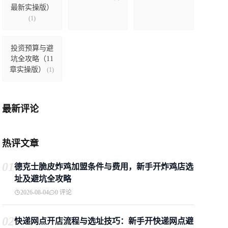
最新实操版）
(1)
投资预算与避
坑全攻略（11
章实操版）
(1)
最新评论
热评文章
01
德克士脆皮炸鸡加盟条件与费用，新手开炸鸡店选
址及避坑全攻略
2026-08-04
0 评论
02
快递网点开店流程与选址技巧：新手开快递网点避