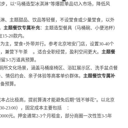
步，以“马桶造型冰淇淋”等爆款单品切入市场，降低风
冰淇淋、主题甜品、饮品等轻餐，不设堂食或少量堂食，以外
。
主题餐饮专属补充
：主题造型餐具（马桶碗、小便池杯）
5-20款内。
餐为主，堂食+外带并行。参考北京地安门店，设置30-40个
餐，兼营下午茶
。适合全职经营，盈利空间更大。
主题餐
留3-5万道具预算。
整的厕所文化场景，涵盖马桶座椅区、浴缸展示区、洗手盆点餐
卡、情侣约会、亲子体验等高客单价群体。
主题餐饮专属补
设备预算。
本占比极高，提前算清才能避免后期“钱不够花”。以北京
0-23:00），固定成本主要包括
：
0-30000元。押金通常2-3个月租金，部分商圈一次性签3-5年