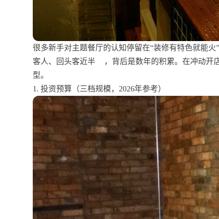
很多新手对主题餐厅的认知停留在“装修有特色就能火
客人、回头客近半
，背后是数年的积累。在冲动开
型。
1. 投资预算（三档规模，2026年参考）