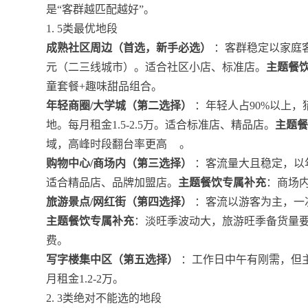
是“客群越匹配越好”。
1. 5类最优地段
成熟社区周边（首选，新手必选）
：客群稳定以家庭客、
元（二三线城市）。适合社区小店、标准店。
主题餐
童套餐+趣味甜品组合。
年轻商圈/大学城（第二选择）
：年轻人占90%以上
地。每月租金1.5-2.5万。适合标准店、精品店。
主题
域，高峰时段翻台率更高
。
购物中心/商场内（第三选择）
：客流量大且稳定，以年
适合精品店、品牌加盟店。
主题餐饮专属补充
：商场
旅游景点/网红街（第四选择）
：客流以游客为主，一次
主题餐饮专属补充
：淡旺季波动大，旅游旺季备货量要
费。
写字楼集中区（第五选择）
：工作日中午有刚需，但
月租金1.2-2万。
2. 3类绝对不能选的地段