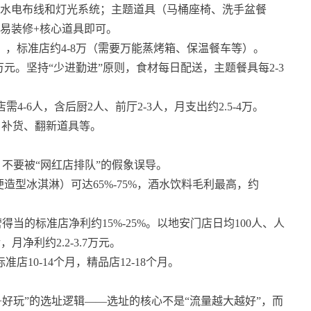
造、水电布线和灯光系统；主题道具（马桶座椅、洗手盆餐
简易装修+核心道具即可。
），标准店约4-8万（需要万能蒸烤箱、保温餐车等）。
-6万元。坚持“少进勤进”原则，食材每日配送，主题餐具每2-3
店需4-6人，含后厨2人、前厅2-3人，月支出约2.5-4万。
修、补货、翻新道具等。
不要被“网红店排队”的假象误导。
便造型冰淇淋）可达65%-75%，酒水饮料毛利最高，约
当的标准店净利约15%-25%。以地安门店日均100人、人
月净利约2.2-3.7万元。
店10-14个月，精品店12-18个月。
好玩”的选址逻辑——选址的核心不是“流量越大越好”，而