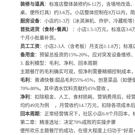
装修与道具
：标准店整体装修约6-12万，含墙地改
桌、便所灯具）约3-6万。小店整体控制在8万以内，
厨房设备
：小店约1-3万（冰淇淋机、炸炉、冷藏柜等
首批进货（食材+餐具）
：小店1.5-3万元，标准店3
个月小批量补货。
员工工资
：小店2-3人（含老板）月支出1-1.8万；标准
备用金
：预留总投资的15%-20%，应对突发设备维
3. 盈利模型：毛利、净利、回本周期
主题餐厅的毛利确实可观，但净利需要精细控制成本，
毛利
：普通快餐/甜品毛利55%-65%，创意菜品（如便
70%-80%。其中酒水饮料贡献约45%营收
。
净利
：扣除租金、人工、食材损耗、营销费用后，经营得
均约49元为例
，月营收约14.7万元，扣除各项成本后，
回本周期
：正常经营情况下，社区小店6-9个月回本，标准
第二章：精准选址：决定70%成败的实操步骤
便所欢乐主题餐厅的成功，在很大程度上归功于“好逛+